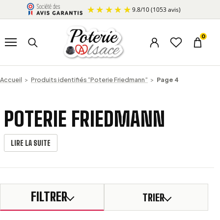
Aller au contenu
9.8
/
10
(1053 avis)
Ouvrir le menu
Rechercher un produit
0
Menu du compte
Liste d’envi
Panier
Accueil
>
Produits identifiés “Poterie Friedmann”
>
Page 4
POTERIE FRIEDMANN
LIRE LA SUITE
FILTRER
TRIER