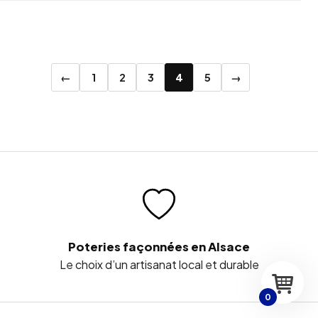
←
1
2
3
4
5
→
Poteries façonnées en Alsace
Le choix d’un artisanat local et durable
0