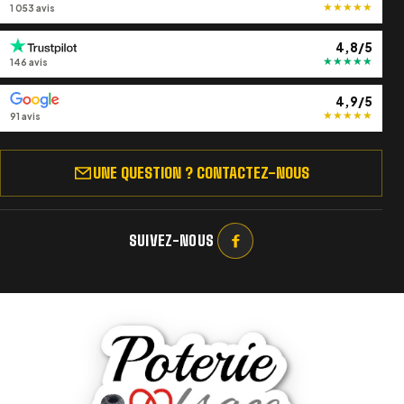
★
★
★
★
★
1 053 avis
4,8/5
★
★
★
★
★
146 avis
4,9/5
★
★
★
★
★
91 avis
UNE QUESTION ? CONTACTEZ-NOUS
SUIVEZ-NOUS