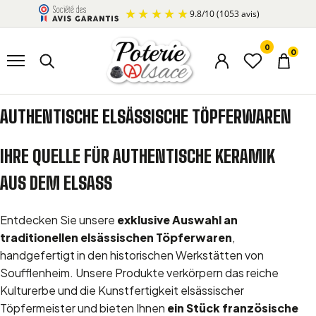
Aller au contenu
9.8
/
10
(1053 avis)
0
Ouvrir le menu
Rechercher un produit
0
Menu du compte
Liste d’envi
Panier
AUTHENTISCHE ELSÄSSISCHE TÖPFERWAREN
IHRE QUELLE FÜR AUTHENTISCHE KERAMIK
AUS DEM ELSASS
Entdecken Sie unsere
exklusive Auswahl an
traditionellen elsässischen Töpferwaren
,
handgefertigt in den historischen Werkstätten von
Soufflenheim. Unsere Produkte verkörpern das reiche
Kulturerbe und die Kunstfertigkeit elsässischer
Töpfermeister und bieten Ihnen
ein Stück französische