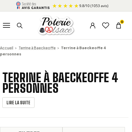
Aller au contenu
9.8
/
10
(1053 avis)
Ouvrir le menu
Rechercher un produit
0
Menu du compte
Liste d’envi
Panier
Accueil
>
Terrine à Baeckeoffe
>
Terrine à Baeckeoffe 4
personnes
TERRINE À BAECKEOFFE 4
PERSONNES
LIRE LA SUITE