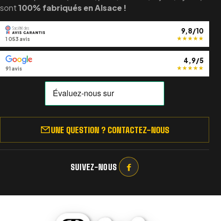
sont
100% fabriqués en Alsace !
9,8/10
★
★
★
★
★
1 053 avis
4,9/5
★
★
★
★
★
91 avis
UNE QUESTION ? CONTACTEZ-NOUS
SUIVEZ-NOUS