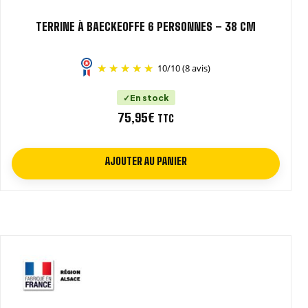
TERRINE À BAECKEOFFE 6 PERSONNES – 38 CM
10
/
10
(8 avis)
En stock
75,95
€
TTC
AJOUTER AU PANIER