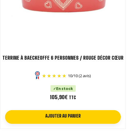
TERRINE À BAECKEOFFE 6 PERSONNES / ROUGE DÉCOR CŒUR
10
/
10
(2 avis)
En stock
105,90
€
TTC
AJOUTER AU PANIER