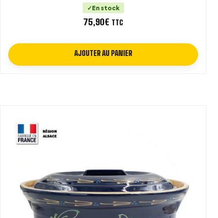
En stock
75,90
€
TTC
AJOUTER AU PANIER