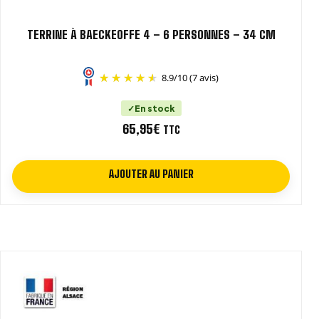
TERRINE À BAECKEOFFE 4 – 6 PERSONNES – 34 CM
8.9
/
10
(7 avis)
En stock
65,95
€
TTC
AJOUTER AU PANIER