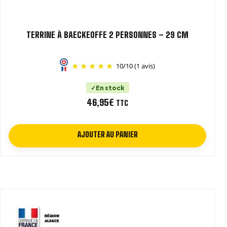
TERRINE À BAECKEOFFE 2 PERSONNES – 29 CM
10
/
10
(1 avis)
En stock
46,95
€
TTC
AJOUTER AU PANIER