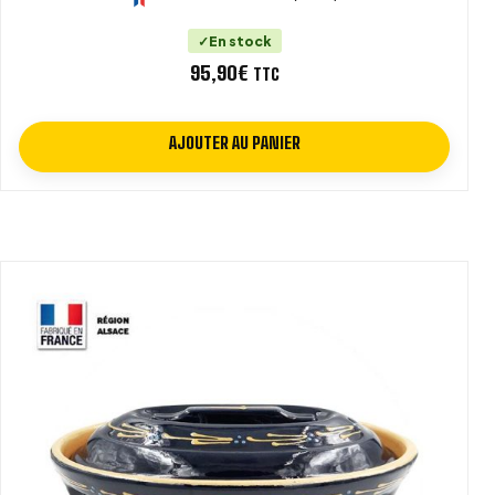
En stock
95,90
€
TTC
AJOUTER AU PANIER