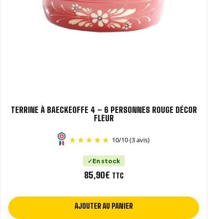
TERRINE À BAECKEOFFE 4 – 6 PERSONNES ROUGE DÉCOR
FLEUR
10
/
10
(3 avis)
En stock
85,90
€
TTC
AJOUTER AU PANIER