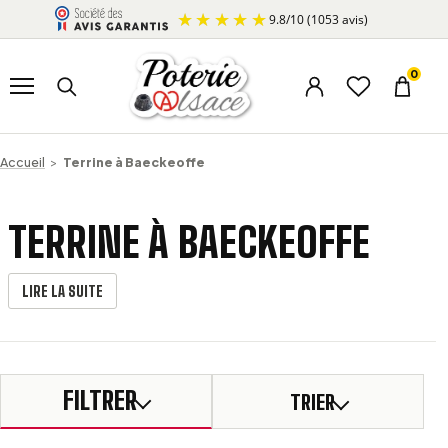
Aller au contenu
9.8
/
10
(1053 avis)
Ouvrir le menu
Rechercher un produit
0
Menu du compte
Liste d’envi
Panier
Accueil
>
Terrine à Baeckeoffe
TERRINE À BAECKEOFFE
LIRE LA SUITE
FILTRER
TRIER