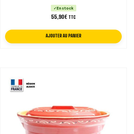
En stock
55,90
€
TTC
AJOUTER AU PANIER