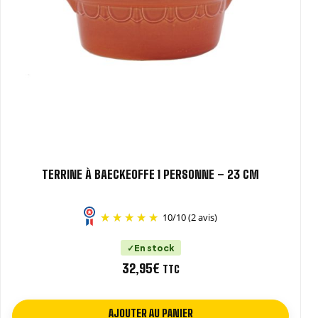
TERRINE À BAECKEOFFE 1 PERSONNE – 23 CM
10
/
10
(2 avis)
En stock
32,95
€
TTC
AJOUTER AU PANIER