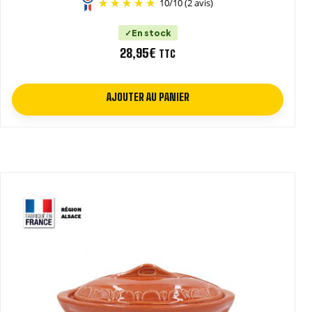
10
/
10
(2 avis)
En stock
28,95
€
TTC
AJOUTER AU PANIER