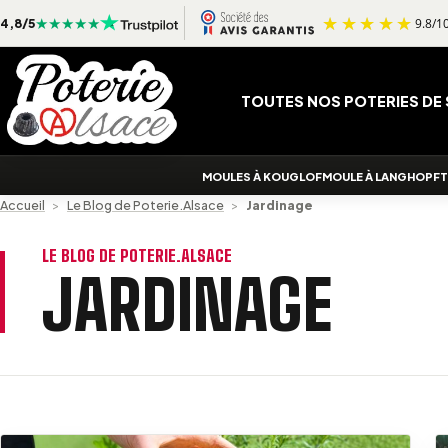
Aller au contenu
4,8/5
TOUTES NOS POTERIES DE
MOULES À KOUGLOF
MOULE À LANGHOPF
T
Accueil
>
Le Blog de Poterie.Alsace
>
Jardinage
LE BLOG DE POTERIE.ALSACE
JARDINAGE