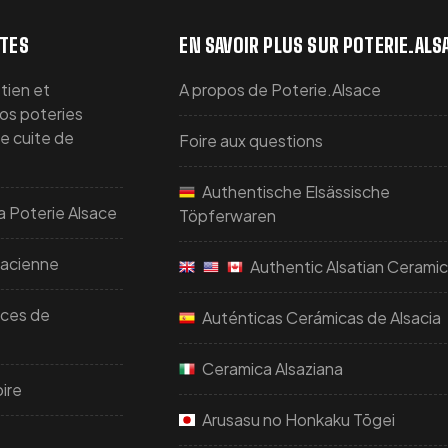
TTES
EN SAVOIR PLUS SUR POTERIE.ALS
tien et
A propos de Poterie.Alsace
vos poteries
re cuite de
Foire aux questions
Authentische Elsässische
a Poterie Alsace
Töpferwaren
sacienne
Authentic Alsatian Cerami
uces de
Auténticas Cerámicas de Alsacia
Ceramica Alsaziana
ire
Arusasu no Honkaku Tōgei