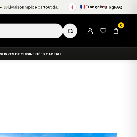
Français
 -
Livraison rapide partout dans le monde
Blog
FAQ
Changer de langue
0
Menu du compte
Liste d’envies
Panier
ES
LIVRES DE CUISINE
IDÉES CADEAU