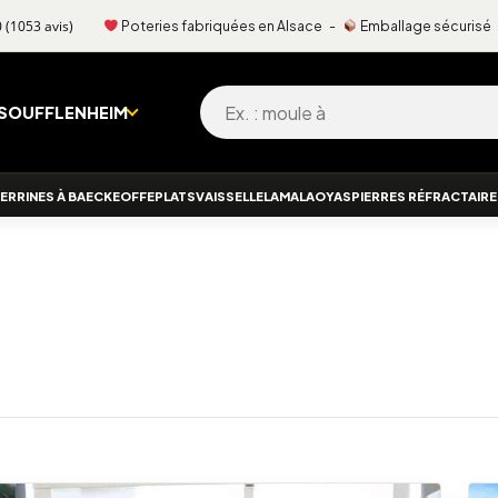
Poteries fabriquées en Alsace -
Emballage sécurisé
9.8
/
10
(1053 avis)
Recherche pour :
 SOUFFLENHEIM
ERRINES À BAECKEOFFE
PLATS
VAISSELLE
LAMALA
OYAS
PIERRES RÉFRACTAIR