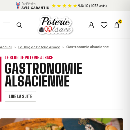
Aller au contenu
9.8
/
10
(1053 avis)
Ouvrir le menu
Rechercher un produit
0
Menu du compte
Liste d’envi
Panier
Accueil
>
Le Blog de Poterie.Alsace
>
Gastronomie alsacienne
LE BLOG DE POTERIE.ALSACE
GASTRONOMIE
ALSACIENNE
LIRE LA SUITE