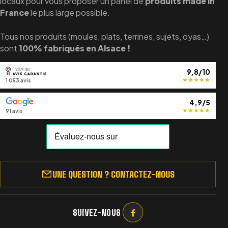
locaux pour vous proposer un panel de
produits made in
France
le plus large possible.
Tous nos produits (moules, plats, terrines, sujets, oyas…)
sont
100% fabriqués en Alsace !
9,8/10
★
★
★
★
★
1 053 avis
4,9/5
★
★
★
★
★
91 avis
UNE QUESTION ? CONTACTEZ-NOUS
SUIVEZ-NOUS