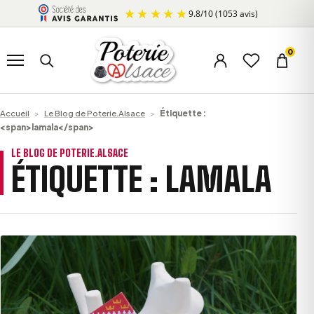
Aller au contenu
9.8
/
10
(1053 avis)
Ouvrir le menu
Rechercher un produit
0
Menu du compte
Liste d’envi
Panier
Accueil
>
Le Blog de Poterie.Alsace
>
Étiquette :
<span>lamala</span>
LE BLOG DE POTERIE.ALSACE
ÉTIQUETTE :
LAMALA