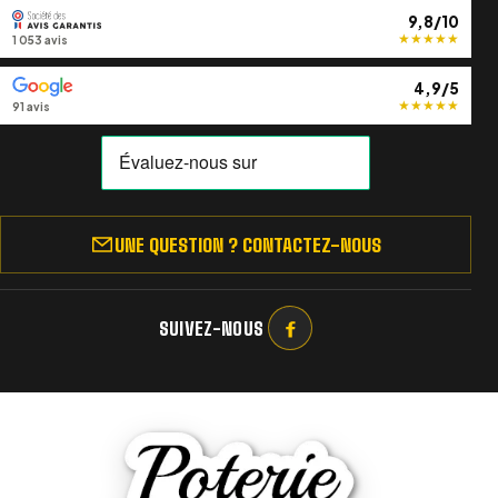
9,8/10
★
★
★
★
★
1 053 avis
4,9/5
★
★
★
★
★
91 avis
UNE QUESTION ? CONTACTEZ-NOUS
SUIVEZ-NOUS