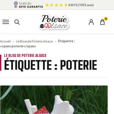
Aller au contenu
9.8
/
10
(1053 avis)
Ouvrir le menu
Rechercher un produit
0
Menu du co
Panier
Accueil
>
Le Blog de Poterie.Alsace
>
Étiquette :
<span>poterie</span>
LE BLOG DE POTERIE.ALSACE
ÉTIQUETTE :
POTERIE