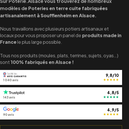
Sur Poterie.Alsace vous trouverez de nombreux
modèles de
Poteries en terre cuite fabriquées
artisanalement à Soufflenheim en Alsace
.
Nous travaillons avec plusieurs potiers artisanaux et
locaux pour vous proposer un panel de
produits made in
France
le plus large possible.
Tous nos produits (moules, plats, terrines, sujets, oyas…)
sont
100% fabriqués en Alsace !
9,8/10
★
★
★
★
★
1 040 avis
4,8/5
★
★
★
★
★
143 avis
4,9/5
★
★
★
★
★
90 avis