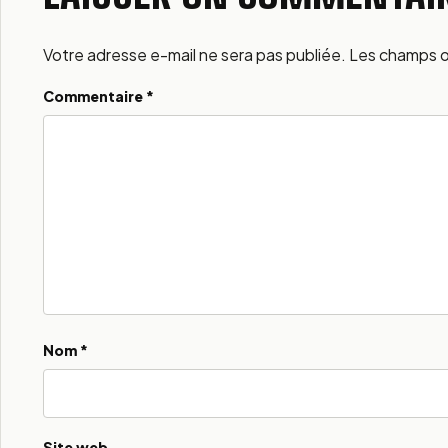
Votre adresse e-mail ne sera pas publiée. Les champs ob
Alternative:
Commentaire *
Nom
*
Site web