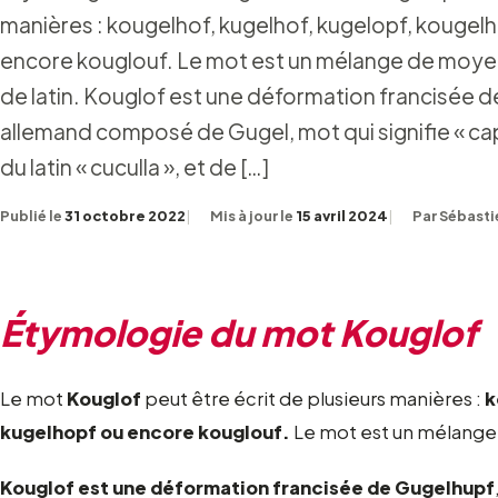
manières : kougelhof, kugelhof, kugelopf, kougel
encore kouglouf. Le mot est un mélange de moye
de latin. Kouglof est une déformation francisée 
allemand composé de Gugel, mot qui signifie « cap
du latin « cuculla », et de […]
Publié le
31 octobre 2022
Mis à jour le
15 avril 2024
Par Sébasti
Étymologie du mot Kouglof
Le mot
Kouglof
peut être écrit de plusieurs manières :
k
kugelhopf ou encore kouglouf.
Le mot est un mélange 
Kouglof est une déformation francisée de Gugelhupf