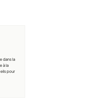
e dans la
e à la
eils pour