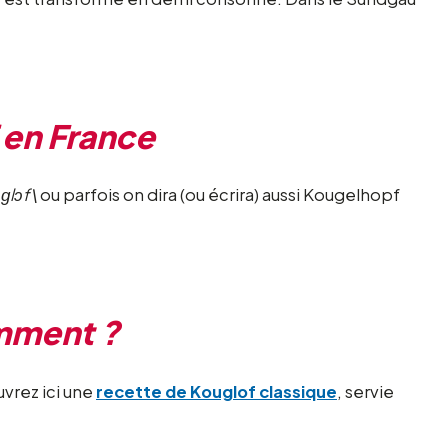
 en France
ɡlɔf\
ou parfois on dira (ou écrira) aussi Kougelhopf
mment ?
uvrez ici une
recette de Kouglof classique
, servie