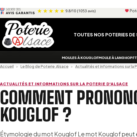
Aller au contenu
Pote
9.8
/
10
(1053 avis)
TOUTES NOS POTERIES DE
MOULES À KOUGLOF
MOULE À LANGHOPF
T
Accueil
>
Le Blog de Poterie.Alsace
>
Actualités et informations sur la 
ACTUALITÉS ET INFORMATIONS SUR LA POTERIE D'ALSACE
COMMENT PRONON
KOUGLOF ?
Étymologie du mot Kouglof Le mot Kouglof peut êt