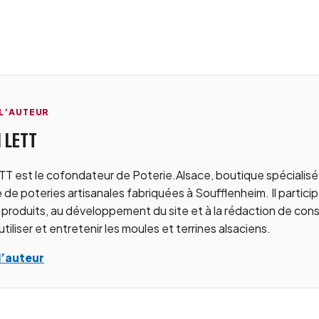
 L’AUTEUR
 LETT
T est le cofondateur de Poterie.Alsace, boutique spécialisé
 de poteries artisanales fabriquées à Soufflenheim. Il particip
 produits, au développement du site et à la rédaction de cons
 utiliser et entretenir les moules et terrines alsaciens.
l’auteur