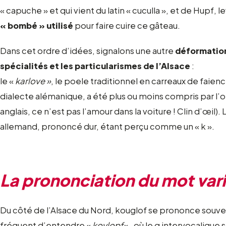
« capuche » et qui vient du latin « cuculla », et de Hupf, l
« bombé » utilisé
pour faire cuire ce gâteau.
Dans cet ordre d’idées, signalons une autre
déformation
spécialités et les particularismes de l’Alsace
:
le «
karlove »
, le poele traditionnel en carreaux de faien
dialecte alémanique, a été plus ou moins compris par l’o
anglais, ce n’est pas l’amour dans la voiture ! Clin d’œil).
allemand, prononcé dur, étant perçu comme un « k ».
La prononciation du mot var
Du côté de l’Alsace du Nord, kouglof se prononce souve
fréquent d’entendre «
koylopf
« , où le g intervocaliqu