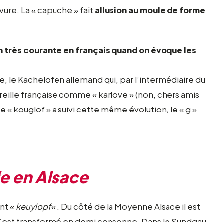
evure. La « capuche » fait
allusion au moule de forme
 très courante en français quand on évoque les
ce, le Kachelofen allemand qui, par l’intermédiaire du
reille française comme « karlove » (non, chers amis
 Le « kouglof » a suivi cette même évolution, le « g »
ie en Alsace
nt «
keuylopf
« . Du côté de la Moyenne Alsace il est
e s’est transformé en demi consonne. Dans le Sundgau