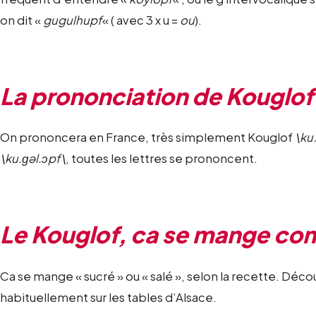
on dit «
gugulhupf
« ( avec 3 x u =
ou
).
La prononciation de Kouglof
On prononcera en France, très simplement Kouglof
\ku.
\ku.ɡəl.ɔpf\
, toutes les lettres se prononcent.
Le Kouglof, ca se mange co
Ca se mange « sucré » ou « salé », selon la recette. Déco
habituellement sur les tables d’Alsace.