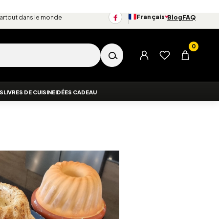
Français
partout dans le monde
Blog
FAQ
Changer de langue
0
Menu du compte
Liste d’envies
Panier
ES
LIVRES DE CUISINE
IDÉES CADEAU