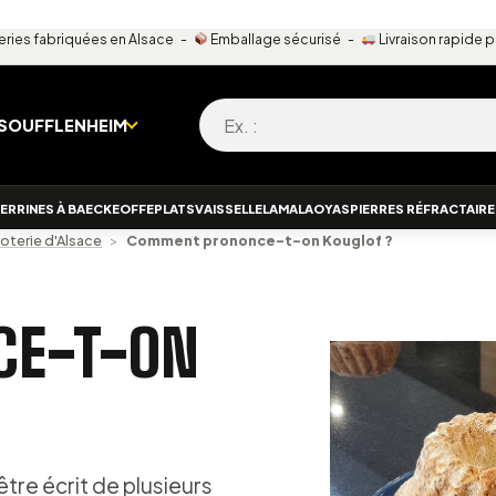
ries fabriquées en Alsace -
Emballage sécurisé -
Livraison rapide 
Recherche pour :
 SOUFFLENHEIM
ERRINES À BAECKEOFFE
PLATS
VAISSELLE
LAMALA
OYAS
PIERRES RÉFRACTAIR
Poterie d'Alsace
>
Comment prononce-t-on Kouglof ?
CE-T-ON
re écrit de plusieurs