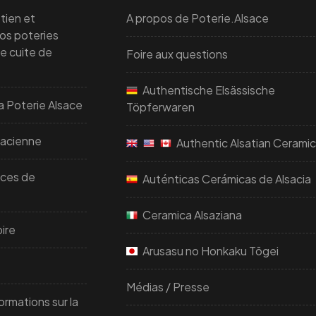
tien et
A propos de Poterie.Alsace
vos poteries
re cuite de
Foire aux questions
Authentische Elsässische
a Poterie Alsace
Töpferwaren
sacienne
Authentic Alsatian Cerami
uces de
Auténticas Cerámicas de Alsacia
Ceramica Alsaziana
ire
Arusasu no Honkaku Tōgei
Médias / Presse
ormations sur la