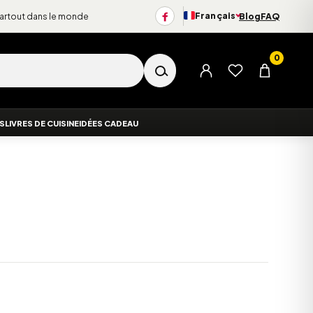
Français
partout dans le monde
Blog
FAQ
Changer de langue
0
Menu du compte
Liste d’envies
Panier
ES
LIVRES DE CUISINE
IDÉES CADEAU