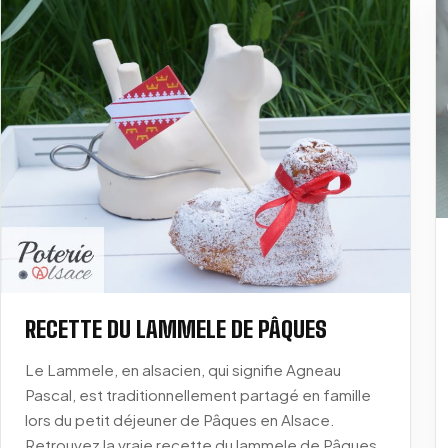
RECETTE DU LAMMELE DE PÂQUES
Le Lammele, en alsacien, qui signifie Agneau
Pascal, est traditionnellement partagé en famille
lors du petit déjeuner de Pâques en Alsace.
Retrouvez la vraie recette du lammele de Pâques