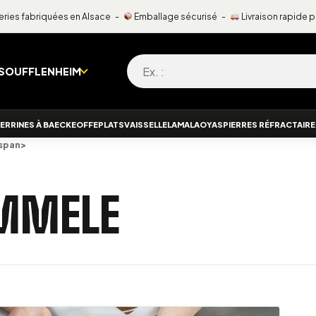
ries fabriquées en Alsace -
Emballage sécurisé -
Livraison rapide 
Recherche pour :
 SOUFFLENHEIM
ERRINES À BAECKEOFFE
PLATS
VAISSELLE
LAMALA
OYAS
PIERRES RÉFRACTAIR
span>
MMELE