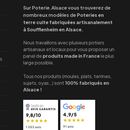
Sur Poterie.Alsace vous trouverez de
nombreux modèles de
Poteries en
terre cuite fabriquées artisanalement
à Soufflenheim en Alsace
.
Nous travaillons avec plusieurs potiers
artisanaux et locaux pour vous proposer un
panel de
produits made in France
le plus
cs
large possible.
Tous nos produits (moules, plats, terrines,
sujets, oyas…) sont
100% fabriqués en
Alsace !
4,9/5
9,8/10
★
★
★
★
★
★
★
★
★
★
91 avis
1 053 avis