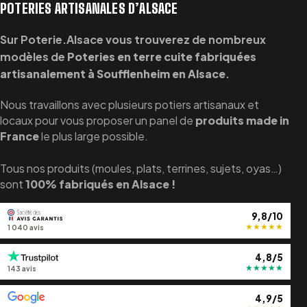
POTERIES ARTISANALES D’ALSACE
Sur Poterie.Alsace vous trouverez de nombreux
modèles de
Poteries en terre cuite fabriquées
artisanalement à Soufflenheim en Alsace
.
Nous travaillons avec plusieurs potiers artisanaux et
locaux pour vous proposer un panel de
produits made in
France
le plus large possible.
Tous nos produits (moules, plats, terrines, sujets, oyas…)
sont
100% fabriqués en Alsace !
9,8/10
★
★
★
★
★
1 040 avis
4,8/5
★
★
★
★
★
143 avis
4,9/5