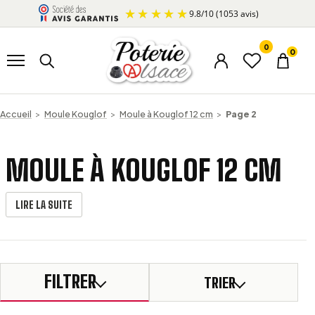
Aller au contenu
9.8
/
10
(1053 avis)
0
Ouvrir le menu
Rechercher un produit
0
Menu du compte
Liste d’envi
Panier
Accueil
>
Moule Kouglof
>
Moule à Kouglof 12 cm
>
Page 2
MOULE À KOUGLOF 12 CM
LIRE LA SUITE
FILTRER
TRIER