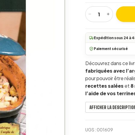
−
+
quantité de Les recett
Expédition sous 24 à 4
Paiement sécurisé
Découvrez dans ce livr
fabriquées avec l’ar
pour pouvoir être réal
recettes salées
et
8
l’aide de vos terrin
AFFICHER LA DESCRIPTI
UGS :
001609