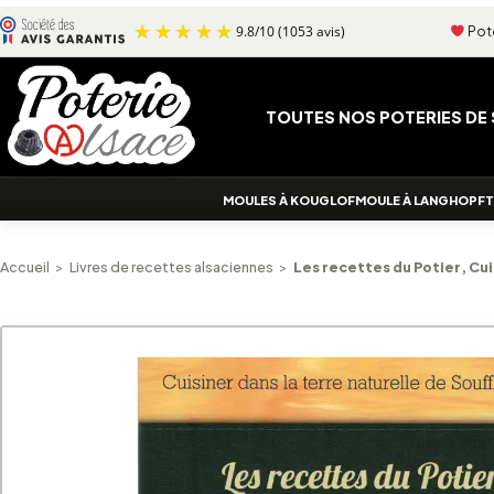
Aller au contenu
Pote
9.8
/
10
(1053 avis)
TOUTES NOS POTERIES DE
MOULES À KOUGLOF
MOULE À LANGHOPF
T
Accueil
>
Livres de recettes alsaciennes
>
Les recettes du Potier, Cui
Alternative: