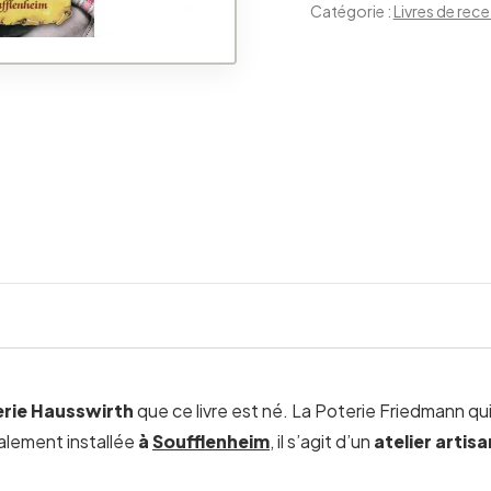
Catégorie :
Livres de rec
rie Hausswirth
que ce livre est né. La Poterie Friedmann qu
galement installée
à
Soufflenheim
, il s’agit d’un
atelier artisa