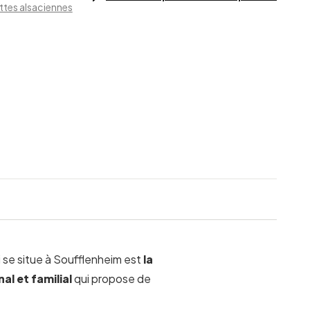
ettes alsaciennes
i se situe à Soufflenheim est
la
nal et familial
qui propose de