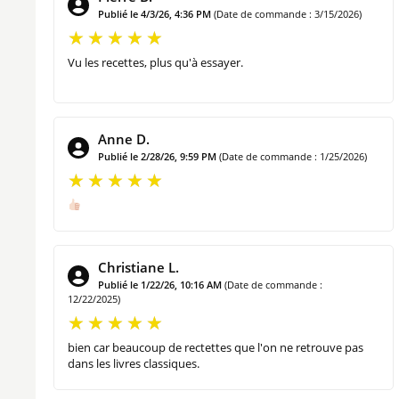
Publié le 4/3/26, 4:36 PM
(Date de commande : 3/15/2026)
Tarte au fromage blanc
Mendiant « Bettelmann »
Vu les recettes, plus qu'à essayer.
Pâte à biscuit pour agneau pascal «Lamele »
Crème brûlée
Crème renversée
Anne D.
Cet ouvrage est idéal pour retrouver des recettes alsacienne
Publié le 2/28/26, 9:59 PM
(Date de commande : 1/25/2026)
Rezeptheft : Die Rezepte des Töpfers
ainsi qu’en Anglais
Éditeur : PROGEKA
Langue : Français
Christiane L.
Publié le 1/22/26, 10:16 AM
(Date de commande :
Nombre de page : 36
12/22/2025)
Poids de l’article : 200 g
bien car beaucoup de rectettes que l'on ne retrouve pas
dans les livres classiques.
ISBN : 978-2-7466-7432-5