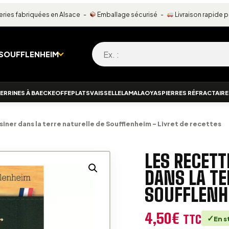
ries fabriquées en Alsace -
Emballage sécurisé -
Livraison rapide 
Recherche pour :
 SOUFFLENHEIM
ERRINES À BAECKEOFFE
PLATS
VAISSELLE
LAMALA
OYAS
PIERRES RÉFRACTAIR
siner dans la terre naturelle de Soufflenheim – Livret de recettes
LES RECETT
DANS LA TE
SOUFFLENHE
4,50
€
TTC
En s