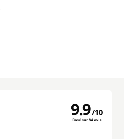
.
9.9
/
10
Basé sur 84 avis