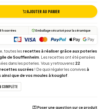
AJOUTER AU PANIER
(84 avis)
es du Potier, Cuisiner dans la terre naturelle de Soufflenheim 
8 h ouvrées
Emballage sécurisé pour la céramique
e, toutes les
recettes à réaliser grâce aux poteries
gile de Soufflenheim
. Les recettes ont été pensées
isées dans les poteries. Vous y retrouverez
22
 recettes sucrées
! De quoi régaler les convives
à
es ainsi que de vos moules à kouglof
.
ON COMPLÈTE
Poser une question sur ce produit