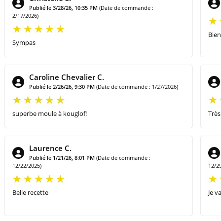
Publié le 3/28/26, 10:35 PM
(Date de commande :
2/17/2026)
Bien
Sympas
Caroline Chevalier C.
s. Ce livre de recettes alsaciennes est disponible
en França
Publié le 2/26/26, 9:30 PM
(Date de commande : 1/27/2026)
 –
Recipe Booklet: Traditional Potter’s
.
superbe moule à kouglof!
Très
Laurence C.
Publié le 1/21/26, 8:01 PM
(Date de commande :
12/22/2025)
12/2
Belle recette
Je va