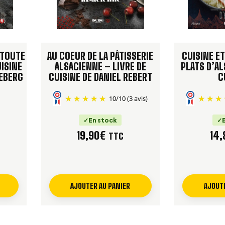
 TOUTE
AU COEUR DE LA PÂTISSERIE
CUISINE ET
UISINE
ALSACIENNE – LIVRE DE
PLATS D’AL
TEBERG
CUISINE DE DANIEL REBERT
C
10
/
10
(3 avis)
En stock
19,90
€
14,
TTC
AJOUTER AU PANIER
AJOUTE