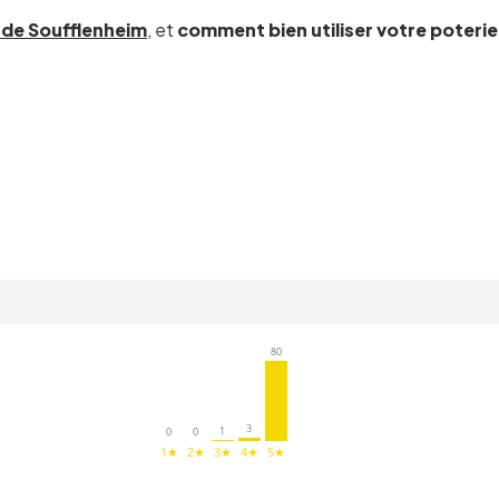
e de Soufflenheim
, et
comment bien utiliser votre poterie
80
3
1
0
0
1★
2★
3★
4★
5★