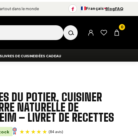
Français
partout dans le monde
Blog
FAQ
Changer de langue
0
Menu du compte
Liste d’envies
Panier
ES
LIVRES DE CUISINE
IDÉES CADEAU
ES DU POTIER, CUISINER
RRE NATURELLE DE
IM – LIVRET DE RECETTES
tock