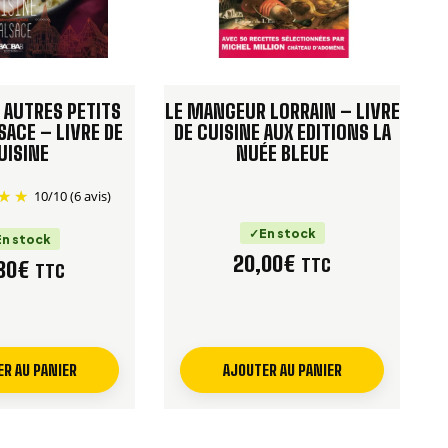
 AUTRES PETITS
LE MANGEUR LORRAIN – LIVRE
SACE – LIVRE DE
DE CUISINE AUX EDITIONS LA
UISINE
NUÉE BLEUE
10
/
10
(6 avis)
En stock
En stock
20,00
€
TTC
80
€
TTC
R AU PANIER
AJOUTER AU PANIER