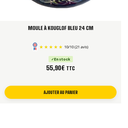
MOULE À KOUGLOF BLEU 24 CM
10
/
10
(21 avis)
En stock
55,90
€
TTC
AJOUTER AU PANIER