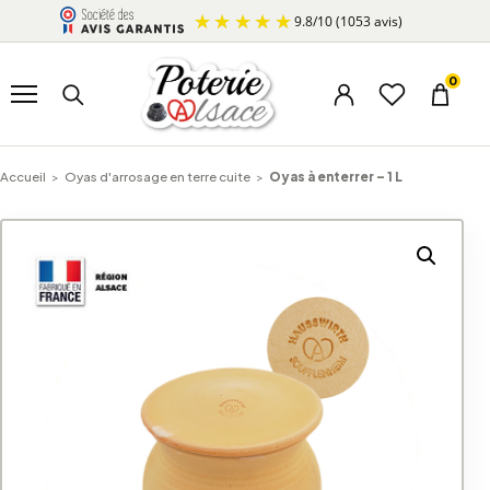
Aller au contenu
9.8
/
10
(1053 avis)
Ouvrir le menu
Rechercher un produit
0
Menu du compte
Liste d’envi
Panier
Accueil
>
Oyas d'arrosage en terre cuite
>
Oyas à enterrer – 1 L
A
l
t
e
r
n
a
t
i
v