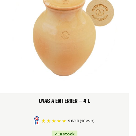
OYAS À ENTERRER – 4 L
9.8
/
10
(10 avis)
En stock