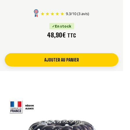
9.3
/
10
(3 avis)
En stock
48,90
€
TTC
AJOUTER AU PANIER