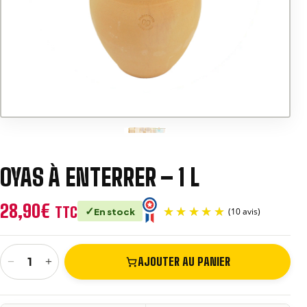
e
:
OYAS À ENTERRER – 1 L
28,90
€
TTC
En stock
−
+
AJOUTER AU PANIER
quantité de Oyas à enterrer - 1 L
(10 avis)