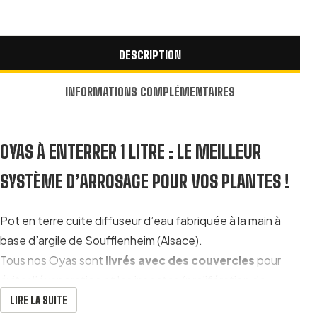
DESCRIPTION
INFORMATIONS COMPLÉMENTAIRES
OYAS À ENTERRER 1 LITRE : LE MEILLEUR
SYSTÈME D’ARROSAGE POUR VOS PLANTES !
Pot en terre cuite diffuseur d’eau fabriquée à la main à
base d’argile de Soufflenheim (Alsace).
Tous nos Oyas sont
livrés avec des couvercles
pour
éviter l’évaporation et les insectes (prolifération de
moustiques par exemple…).
LIRE LA SUITE