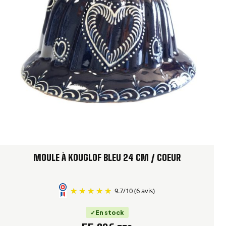
MOULE À KOUGLOF BLEU 24 CM / COEUR
9.7
/
10
(6 avis)
En stock