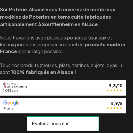
Sur Poterie.Alsace vous trouverez de nombreux
modèles de
Poteries en terre cuite fabriquées
artisanalement à Soufflenheim en Alsace
.
Nous travaillons avec plusieurs potiers artisanaux et
locaux pour vous proposer un panel de
produits made in
France
le plus large possible.
Tous nos produits (moules, plats, terrines, sujets, oyas…)
sont
100% fabriqués en Alsace !
9,8/10
★
★
★
★
★
1 053 avis
4,9/5
★
★
★
★
★
91 avis