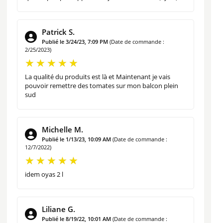
Tout le
savoir faire des potiers alsaciens
est mis en
Patrick S.
oeuvre pour la fabrication des
Oyas avec une argile
Publié le 3/24/23, 7:09 PM
(Date de commande :
2/25/2023)
poreuse (terre de Soufflenheim).
Les oyas sont par
conséquent parfaits pour favoriser la diffusion lente de
La qualité du produits est là et Maintenant je vais
l’eau dans votre potager ou votre jardin.
pouvoir remettre des tomates sur mon balcon plein
sud
Michelle M.
Publié le 1/13/23, 10:09 AM
(Date de commande :
12/7/2022)
idem oyas 2 l
Liliane G.
Publié le 8/19/22, 10:01 AM
(Date de commande :