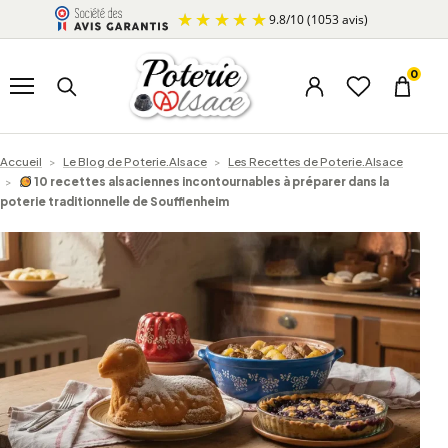
Aller au contenu
9.8
/
10
(1053 avis)
Ouvrir le menu
Rechercher un produit
0
Menu du compte
Liste d’envi
Panier
Accueil
>
Le Blog de Poterie.Alsace
>
Les Recettes de Poterie.Alsace
>
10 recettes alsaciennes incontournables à préparer dans la
poterie traditionnelle de Soufflenheim