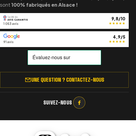
sont
100% fabriqués en Alsace !
9,8/10
★
★
★
★
★
1 053 avis
4,9/5
★
★
★
★
★
91 avis
UNE QUESTION ? CONTACTEZ-NOUS
SUIVEZ-NOUS