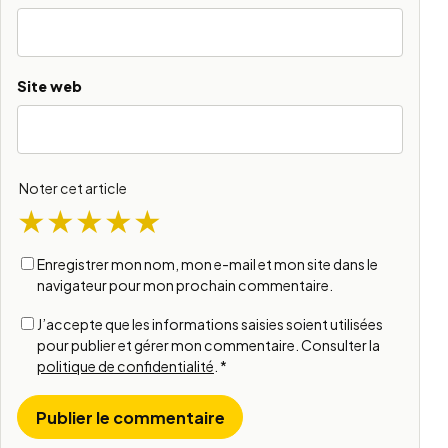
Site web
Noter cet article
1 étoile
2 étoiles
3 étoiles
4 étoiles
5 étoiles
★
★
★
★
★
Enregistrer mon nom, mon e-mail et mon site dans le
navigateur pour mon prochain commentaire.
J’accepte que les informations saisies soient utilisées
pour publier et gérer mon commentaire. Consulter la
politique de confidentialité
.
*