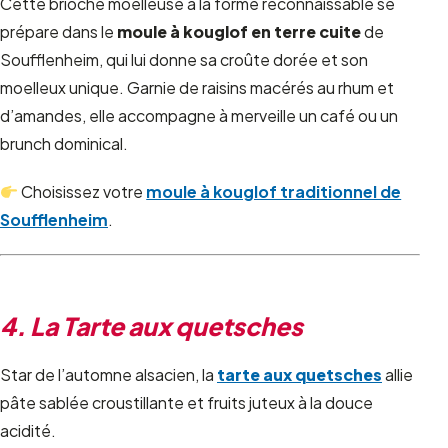
Cette brioche moelleuse à la forme reconnaissable se
prépare dans le
moule à kouglof en terre cuite
de
Soufflenheim, qui lui donne sa croûte dorée et son
moelleux unique. Garnie de raisins macérés au rhum et
d’amandes, elle accompagne à merveille un café ou un
brunch dominical.
Choisissez votre
moule à kouglof traditionnel de
Soufflenheim
.
4. La Tarte aux quetsches
Star de l’automne alsacien, la
tarte aux quetsches
allie
pâte sablée croustillante et fruits juteux à la douce
acidité.