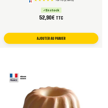
En stock
52,90
€
TTC
AJOUTER AU PANIER