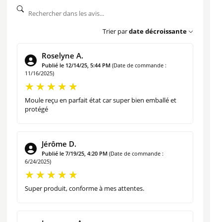
La manière la plus rependu de l’écrire est kouglof
mais vous pouvez également le trouver sous le nom
Trier par
date décroissante
de kougelhof, kugelhof, kugelopf, kougelhopf,
kugelhopf ou encore kouglouf.
Roselyne A.
Publié le 12/14/25, 5:44 PM
(Date de commande :
11/16/2025)
UN MOULE À KOUGLOF FABRIQUÉ À
SOUFFLENHEIM
Moule reçu en parfait état car super bien emballé et
protégé
Ce moule qui est fabriqué en terre cuite
émaillée à
Soufflenheim (Bas-Rhin), cité des potiers
,
Jérôme D.
trouvera sans aucun doute une place de choix dans votre
Publié le 7/19/25, 4:20 PM
(Date de commande :
6/24/2025)
cuisine.
Sa forme spécifique haute, cannelée et creusée en son
Super produit, conforme à mes attentes.
milieu permet d’assurer une diffusion régulière de la
chaleur au cœur de la pâte levée.