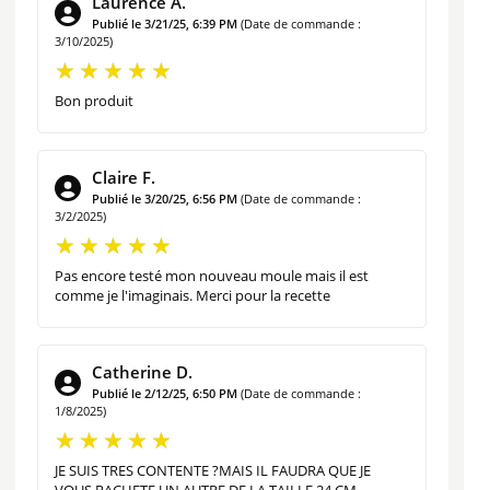
Laurence A.
Publié le 3/21/25, 6:39 PM
(Date de commande :
COMMENT UTILISER VOTRE MOULE À
3/10/2025)
KOUGLOF ?
Bon produit
Ce moule est prévu pour réaliser un
Claire F.
Kouglof d’environ 450g.
Publié le 3/20/25, 6:56 PM
(Date de commande :
3/2/2025)
Le moule à Kouglof en poterie de Soufflenheim
est utilisable en four traditionnel et en four micro-ondes.
Pas encore testé mon nouveau moule mais il est
comme je l'imaginais. Merci pour la recette
Moule à Kouglof uni vendu à l’unité. Fabriqué en Alsace.
Catherine D.
Publié le 2/12/25, 6:50 PM
(Date de commande :
1/8/2025)
JE SUIS TRES CONTENTE ?MAIS IL FAUDRA QUE JE
VOUS RACHETE UN AUTRE DE LA TAILLE 24 CM