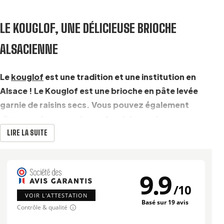
LE KOUGLOF, UNE DÉLICIEUSE BRIOCHE
ALSACIENNE
Le
kouglof
est une tradition et une institution en
Alsace ! Le Kouglof est une brioche en pâte levée
garnie de raisins secs. Vous pouvez également
disposer des amandes au fond du moule.
LIRE LA SUITE
Il existe plusieurs légendes qui permettraient d’expliquer
l’
origine du kouglof
.
Certains prétendent que la recette du Kouglof a été
9.9
importée d’Autriche par la Reine Marie-Antoinette,
/
10
d’autres qu’elle a été créée par les rois mages lors d’un
VOIR L'ATTESTATION
Basé sur 19 avis
Contrôle & qualité
passage en terre d’Alsace.