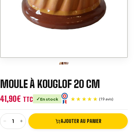
v
e
:
MOULE À KOUGLOF 20 CM
41,90
€
TTC
En stock
−
+
AJOUTER AU PANIER
quantité de Moule à Kouglof 20 cm