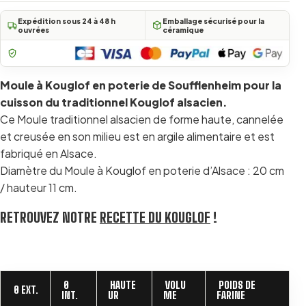
(19 avis)
Expédition sous 24 à 48 h
Emballage sécurisé pour la
ouvrées
céramique
Moule à Kouglof en poterie de Soufflenheim pour la
cuisson du traditionnel Kouglof alsacien.
Ce Moule traditionnel alsacien de forme haute, cannelée
et creusée en son milieu est en argile alimentaire et est
fabriqué en Alsace.
Diamètre du Moule à Kouglof en poterie d’Alsace : 20 cm
/ hauteur 11 cm.
RETROUVEZ NOTRE
RECETTE DU KOUGLOF
!
Ø
HAUTE
VOLU
POIDS DE
Ø EXT.
INT.
UR
ME
FARINE