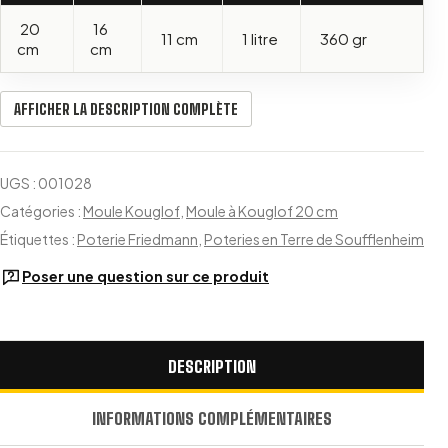
20
16
11 cm
1 litre
360 gr
cm
cm
AFFICHER LA DESCRIPTION COMPLÈTE
UGS :
001028
Catégories :
Moule Kouglof
,
Moule à Kouglof 20 cm
Étiquettes :
Poterie Friedmann
,
Poteries en Terre de Soufflenheim
Poser une question sur ce produit
DESCRIPTION
INFORMATIONS COMPLÉMENTAIRES