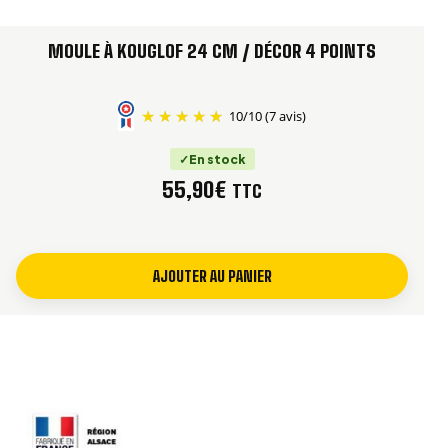
MOULE À KOUGLOF 24 CM / DÉCOR 4 POINTS
10
/
10
(7 avis)
En stock
55,90
€
TTC
AJOUTER AU PANIER