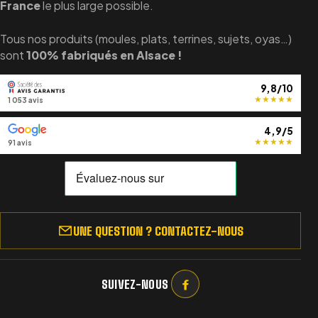
France
le plus large possible.
Tous nos produits (moules, plats, terrines, sujets, oyas…)
sont
100% fabriqués en Alsace !
9,8/10
★
★
★
★
★
1 053 avis
4,9/5
★
★
★
★
★
91 avis
UNE QUESTION ? CONTACTEZ-NOUS
SUIVEZ-NOUS