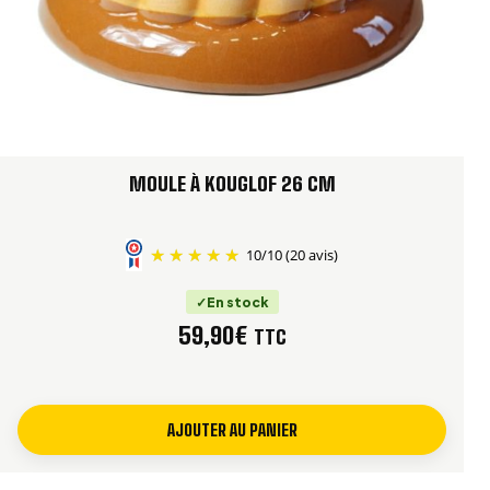
MOULE À KOUGLOF 26 CM
10
/
10
(20 avis)
En stock
59,90
€
TTC
AJOUTER AU PANIER