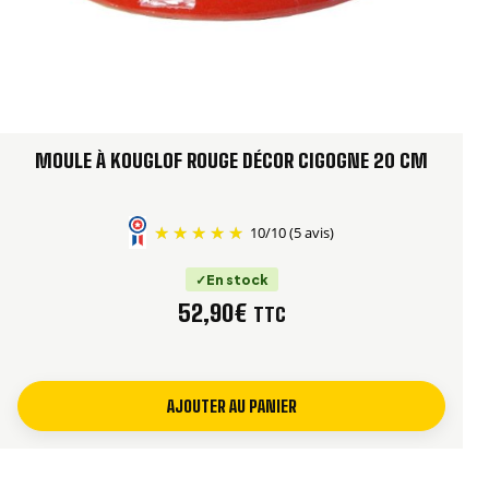
MOULE À KOUGLOF ROUGE DÉCOR CIGOGNE 20 CM
10
/
10
(5 avis)
En stock
52,90
€
TTC
AJOUTER AU PANIER