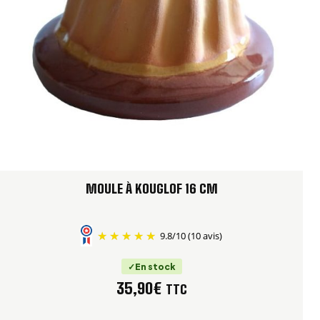
MOULE À KOUGLOF 16 CM
9.8
/
10
(10 avis)
En stock
35,90
€
TTC