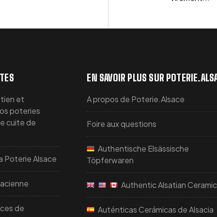
TTES
EN SAVOIR PLUS SUR POTERIE.ALS
tien et
A propos de Poterie.Alsace
vos poteries
re cuite de
Foire aux questions
Authentische Elsässische
a Poterie Alsace
Töpferwaren
sacienne
Authentic Alsatian Cerami
uces de
Auténticas Cerámicas de Alsacia