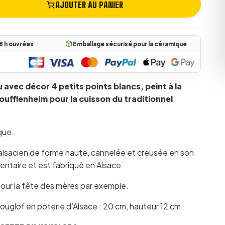
AJOUTER AU PANIER
(3 avis)
ouglof Bleu décor 4 points 20 cm
8 h ouvrées
Emballage sécurisé pour la céramique
 avec décor 4 petits points blancs, peint à la
oufflenheim pour la cuisson du traditionnel
que.
 alsacien de forme haute, cannelée et creusée en son
imentaire et est fabriqué en Alsace.
ur la fête des mères par exemple.
uglof en poterie d’Alsace : 20 cm, hauteur 12 cm.