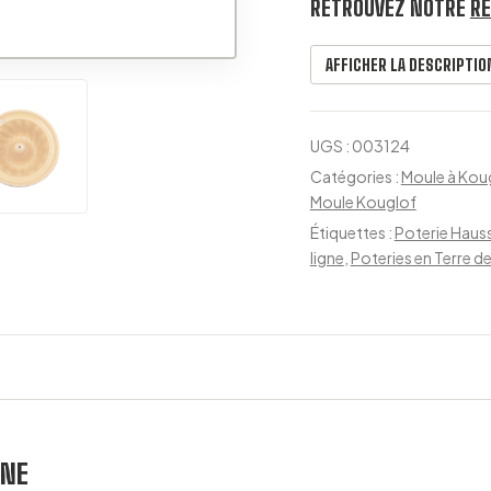
RETROUVEZ NOTRE
RE
AFFICHER LA DESCRIPTI
UGS :
003124
Catégories :
Moule à Kou
Moule Kouglof
Étiquettes :
Poterie Hauss
ligne
,
Poteries en Terre d
NNE