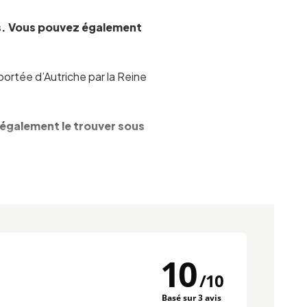
secs. Vous pouvez également
mportée d’Autriche par la Reine
z également le trouver sous
te une place dans votre
10
/
10
Basé sur 3 avis
r de la pâte levée.