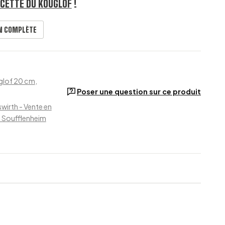
CETTE DU KOUGLOF
!
ON COMPLÈTE
glof 20 cm
,
Poser une question sur ce produit
wirth - Vente en
e Soufflenheim