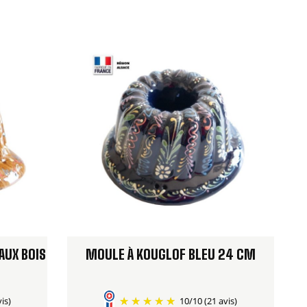
AUX BOIS
MOULE À KOUGLOF BLEU 24 CM
vis)
10
/
10
(21 avis)