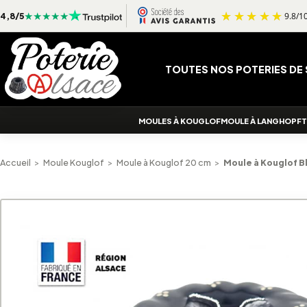
Aller au contenu
4,8/5
TOUTES NOS POTERIES DE
MOULES À KOUGLOF
MOULE À LANGHOPF
T
Accueil
>
Moule Kouglof
>
Moule à Kouglof 20 cm
>
Moule à Kouglof B
Alternative: