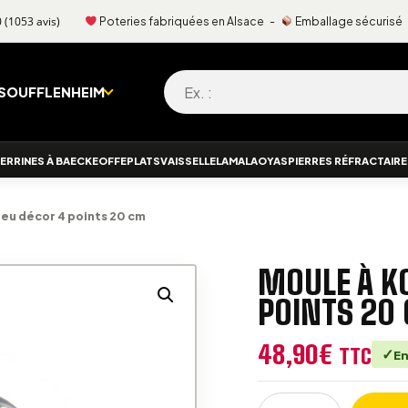
Poteries fabriquées en Alsace -
Emballage sécurisé
9.8
/
10
(1053 avis)
Recherche pour :
 SOUFFLENHEIM
ERRINES À BAECKEOFFE
PLATS
VAISSELLE
LAMALA
OYAS
PIERRES RÉFRACTAIR
leu décor 4 points 20 cm
MOULE À K
POINTS 20
48,90
€
TTC
En