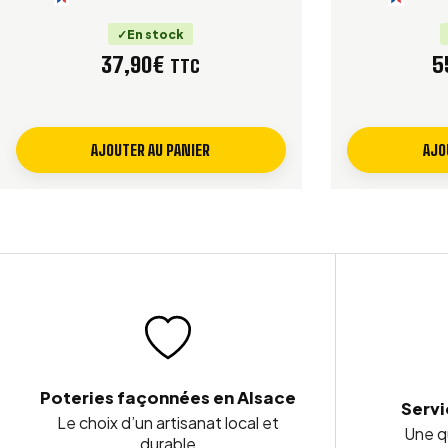
En stock
37,90
€
5
TTC
AJOUTER AU PANIER
AJO
Poteries façonnées en Alsace
Servi
Le choix d’un artisanat local et
Une qu
durable