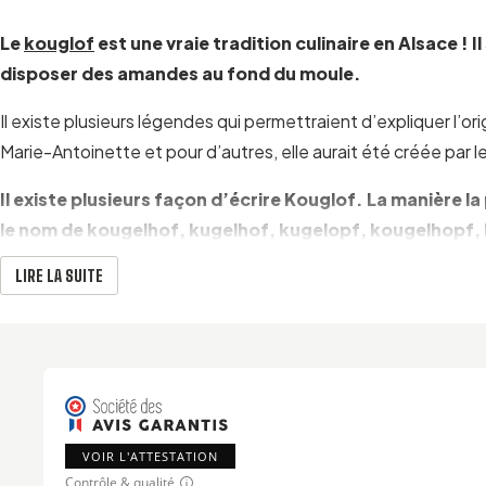
Le
kouglof
est une vraie tradition culinaire en Alsace !
disposer des amandes au fond du moule.
Il existe plusieurs légendes qui permettraient d’expliquer l’or
Marie-Antoinette et pour d’autres, elle aurait été créée par l
Il existe plusieurs façon d’écrire Kouglof. La manière 
le nom de kougelhof, kugelhof, kugelopf, kougelhopf,
Vous pouvez consommer le Kouglof aussi bien sucré que salé
LIRE LA SUITE
UN MOULE À KOUGLOF FABRIQUÉ À SOUFFLENHE
Ce moule en terre cuite émaillée est peint à la main à
Soufflen
cuisine.
VOIR L'ATTESTATION
Sa forme spécifique haute, cannelée et creusée en son milieu 
Contrôle & qualité