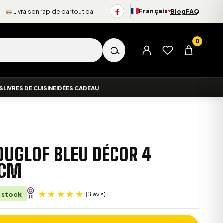
Français
 -
Livraison rapide partout dans le monde
Blog
FAQ
Changer de langue
0
Menu du compte
Liste d’envies
Panier
ES
LIVRES DE CUISINE
IDÉES CADEAU
OUGLOF BLEU DÉCOR 4
 CM
 stock