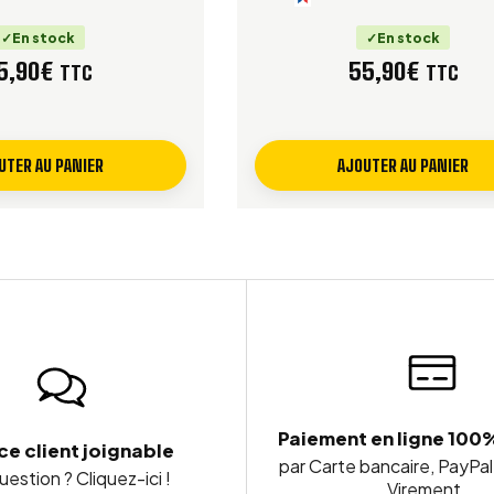
En stock
En stock
5,90
€
55,90
€
TTC
TTC
UTER AU PANIER
AJOUTER AU PANIER
Paiement en ligne 100
ce client joignable
par Carte bancaire, PayPal
estion ? Cliquez-ici !
Virement...