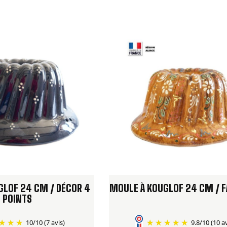
GLOF 24 CM / DÉCOR 4
MOULE À KOUGLOF 24 CM / F
POINTS
10
/
10
(7 avis)
9.8
/
10
(10 a