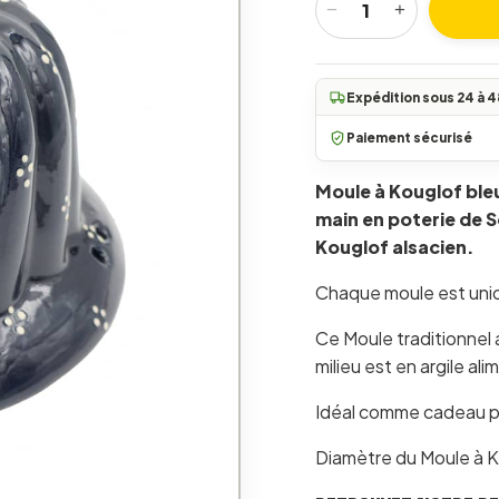
−
+
quantité de Moule à K
Expédition sous 24 à 4
Paiement sécurisé
Moule à Kouglof bleu
main en poterie de S
Kouglof alsacien.
Chaque moule est uni
Ce Moule traditionnel
milieu est en argile al
Idéal comme cadeau po
Diamètre du Moule à Ko