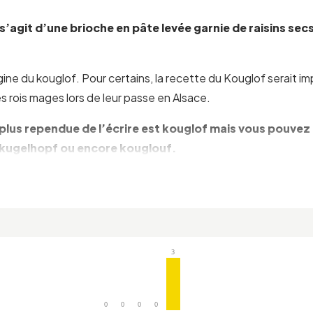
 Il s’agit d’une brioche en pâte levée garnie de raisins 
igine du kouglof. Pour certains, la recette du Kouglof serait i
es rois mages lors de leur passe en Alsace.
la plus rependue de l’écrire est kouglof mais vous pouve
 kugelhopf ou encore kouglouf.
.
IM
3
heim (Bas-Rhin), cité des potiers
. Il trouvera sans aucun dou
permet d’assurer une diffusion régulière de la chaleur au cœu
0
0
0
0