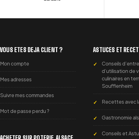
VOUS ETES DEJA CLIENT ?
ASTUCES ET RECE
Mon compte
Conseils d’entre
d’utilisation de 
culinaires en ter
Mes adresses
Soufflenheim
Suivre mes commandes
Recettes avec l
Mot de passe perdu ?
Gastronomie al
Conseils et Ast
ACHETER SUR POTERIE.ALSACE