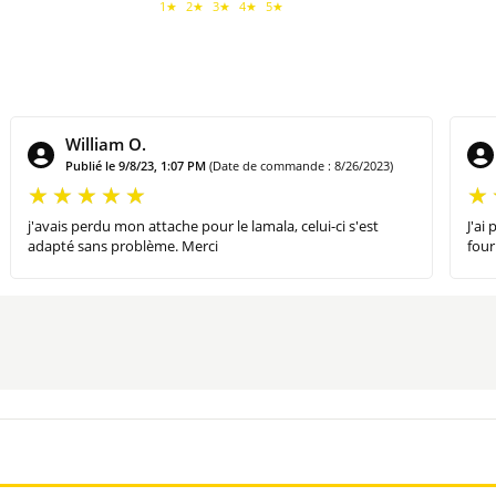
1★
2★
3★
4★
5★
?
William O.
enheim dans four traditionnel et dans un four micro-ondes.
Publié le 9/8/23, 1:07 PM
(Date de commande : 8/26/2023)
abriqué en Alsace.
j'avais perdu mon attache pour le lamala, celui-ci s'est
J'ai
adapté sans problème. Merci
four