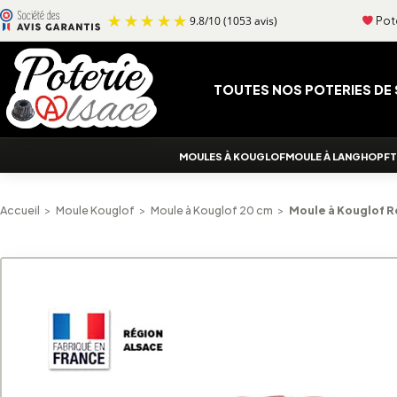
Aller au contenu
Pote
9.8
/
10
(1053 avis)
TOUTES NOS POTERIES DE
MOULES À KOUGLOF
MOULE À LANGHOPF
T
Accueil
>
Moule Kouglof
>
Moule à Kouglof 20 cm
>
Moule à Kouglof 
Alternative: