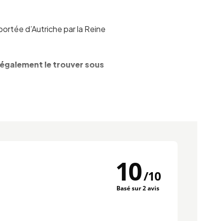
mportée d’Autriche par la Reine
z également le trouver sous
ette du kouglof sucré
).
10
uvera sans aucun doute une
/
10
Basé sur 2 avis
r de la pâte levée.