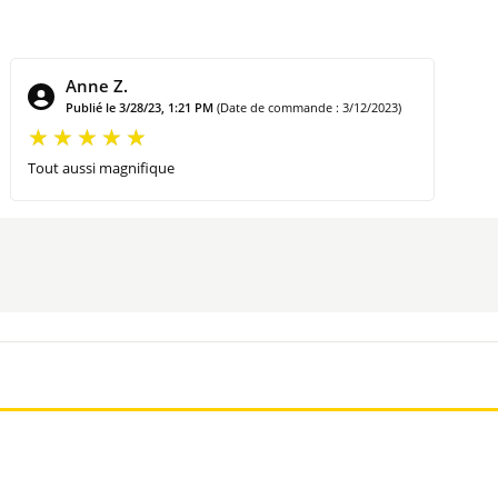
?
Anne Z.
Publié le 3/28/23, 1:21 PM
(Date de commande : 3/12/2023)
enheim dans four traditionnel et dans un four micro-ondes.
Tout aussi magnifique
briqué en Alsace.