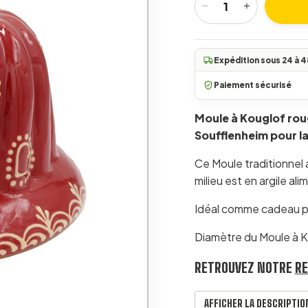
−
+
quantité de Moule à 
Expédition sous 24 à 4
Paiement sécurisé
Moule à Kouglof roug
Soufflenheim pour la
Ce Moule traditionnel
milieu est en argile al
Idéal comme cadeau po
Diamètre du Moule à Ko
RETROUVEZ NOTRE
RE
AFFICHER LA DESCRIPTI