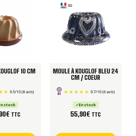
KOUGLOF 10 CM
MOULE À KOUGLOF BLEU 24
CM / COEUR
9.5
/
10
(8 avis)
9.7
/
10
(6 avis)
En stock
En stock
90
€
55,90
€
TTC
TTC