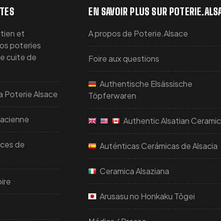
TTES
EN SAVOIR PLUS SUR POTERIE.ALS
tien et
A propos de Poterie.Alsace
vos poteries
re cuite de
Foire aux questions
Authentische Elsässische
a Poterie Alsace
Töpferwaren
sacienne
Authentic Alsatian Cerami
uces de
Auténticas Cerámicas de Alsacia
Ceramica Alsaziana
ire
Arusasu no Honkaku Tōgei