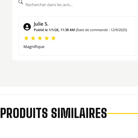
COMMENT UTILISER VOTRE MOULE À KOUGLOF 
Ce moule est prévu pour réaliser un Kouglof d’environ 400g.
Julie S.
Publié le 1/1/26, 11:38 AM
(Date de commande : 12/9/2025)
Vous pouvez utiliser ce moule à Kouglof en poterie de Souffl
Magnifique
Moule à Kouglof Rouge décor Cœur 20 cm vendu à l’unité. Fa
PRODUITS SIMILAIRES