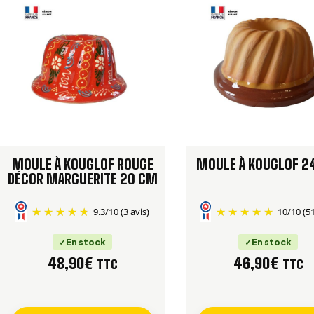
MOULE À KOUGLOF ROUGE
MOULE À KOUGLOF 2
DÉCOR MARGUERITE 20 CM
9.3
/
10
(3 avis)
10
/
10
(5
En stock
En stock
48,90
€
46,90
€
TTC
TTC