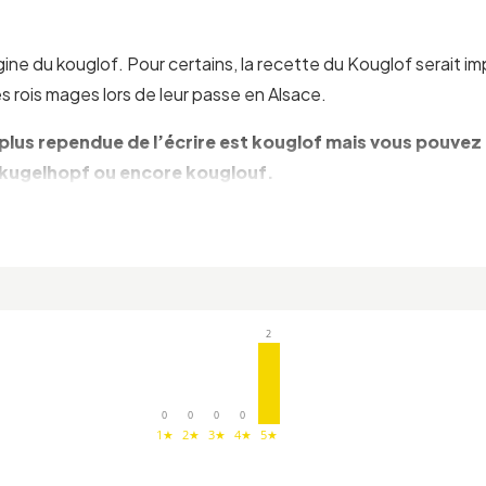
igine du kouglof. Pour certains, la recette du Kouglof serait i
es rois mages lors de leur passe en Alsace.
la plus rependue de l’écrire est kouglof mais vous pouve
 kugelhopf ou encore kouglouf.
tre nature ou aux amandes caramélisées par exemple (
la rec
dons par exemple (
la recette du kouglof salé
).
IM
2
 la main à Soufflenheim (Bas-Rhin), cité des potiers
, tro
0
0
0
0
1★
2★
3★
4★
5★
permet d’assurer une diffusion régulière de la chaleur au cœu