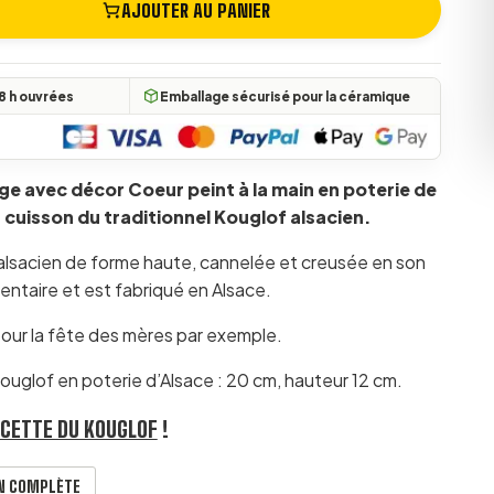
AJOUTER AU PANIER
(2 avis)
Kouglof Rouge décor cœur 20 cm
8 h ouvrées
Emballage sécurisé pour la céramique
e avec décor Coeur peint à la main en poterie de
 cuisson du traditionnel Kouglof alsacien.
 alsacien de forme haute, cannelée et creusée en son
imentaire et est fabriqué en Alsace.
ur la fête des mères par exemple.
uglof en poterie d’Alsace : 20 cm, hauteur 12 cm.
CETTE DU KOUGLOF
!
ON COMPLÈTE