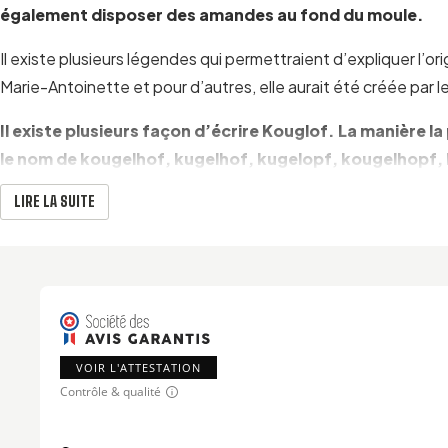
également disposer des amandes au fond du moule.
Il existe plusieurs légendes qui permettraient d’expliquer l’or
Marie-Antoinette et pour d’autres, elle aurait été créée par l
Il existe plusieurs façon d’écrire Kouglof. La manière 
le nom de kougelhof, kugelhof, kugelopf, kougelhopf,
Souvent consommé dans sa version sucrée, le kouglof peut ê
LIRE LA SUITE
Cependant, vous pouvez également le déguster salé, aux lar
UN MOULE À KOUGLOF FABRIQUÉ À SOUFFLENHE
Ce moule qui est fabriqué en terre cuite émaillée est
peint à
place de choix dans votre cuisine.
VOIR L'ATTESTATION
Contrôle & qualité
Sa forme spécifique haute, cannelée et creusée en son milieu 