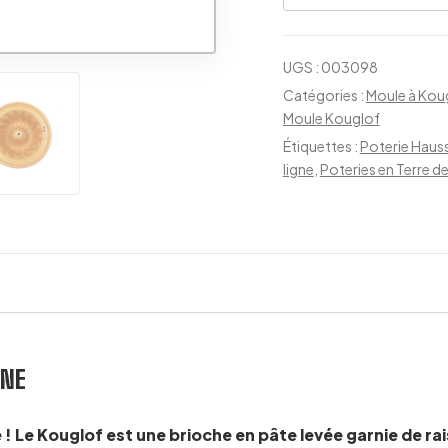
UGS :
003098
Catégories :
Moule à Kou
Moule Kouglof
Étiquettes :
Poterie Hauss
ligne
,
Poteries en Terre d
NNE
e ! Le Kouglof est une brioche en pâte levée garnie de r