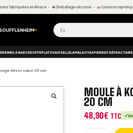
ries fabriquées en Alsace -
Emballage sécurisé -
Livraison rapide 
Recherche pour :
 SOUFFLENHEIM
ERRINES À BAECKEOFFE
PLATS
VAISSELLE
LAMALA
OYAS
PIERRES RÉFRACTAIR
Rouge décor cœur 20 cm
MOULE À K
20 CM
48,90
€
TTC
En