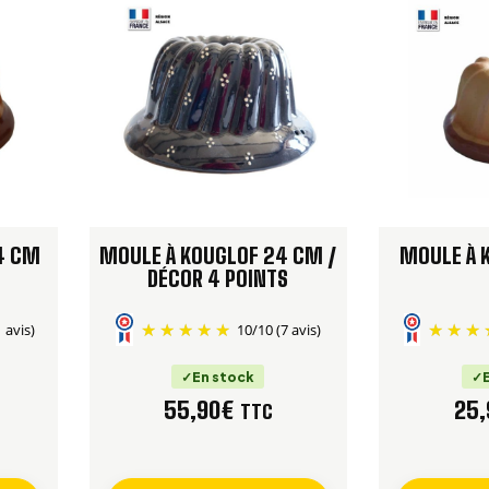
4 CM
MOULE À KOUGLOF 24 CM /
MOULE À 
DÉCOR 4 POINTS
1 avis)
10
/
10
(7 avis)
En stock
55,90
€
25,
TTC