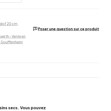
glof 20 cm
,
Poser une question sur ce produit
wirth - Vente en
e Soufflenheim
aisins secs. Vous pouvez