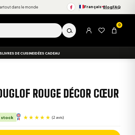
Français
partout dans le monde
Blog
FAQ
Changer de langue
0
Menu du compte
Liste d’envies
Panier
ES
LIVRES DE CUISINE
IDÉES CADEAU
OUGLOF ROUGE DÉCOR CŒUR
 stock