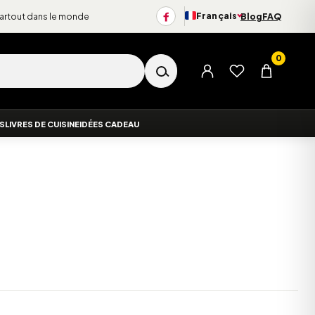
Français
partout dans le monde
Blog
FAQ
Changer de langue
0
Menu du compte
Liste d’envies
Panier
ES
LIVRES DE CUISINE
IDÉES CADEAU