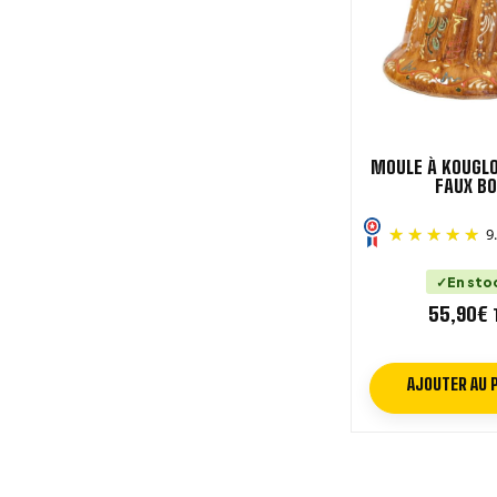
MOULE À KOUGLO
FAUX BO
9
En sto
55,90
€
AJOUTER AU 