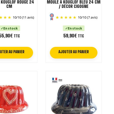
 KOUGLOF ROUGE 24
MOULE À KOUGLOF BLEU 24 CM
CM
/ DÉCOR CIGOGNE
10
/
10
(11 avis)
10
/
10
(7 avis)
En stock
En stock
55,90
€
59,90
€
TTC
TTC
UTER AU PANIER
AJOUTER AU PANIER