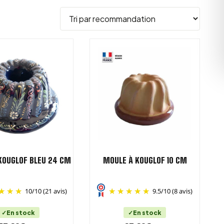
KOUGLOF BLEU 24 CM
MOULE À KOUGLOF 10 CM
10
/
10
(21 avis)
9.5
/
10
(8 avis)
En stock
En stock