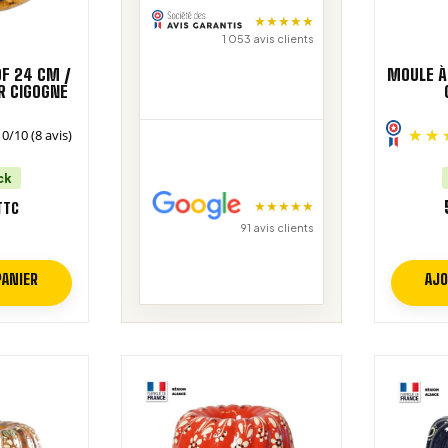
★
★
★
★
★
1 053 avis clients
F 24 CM /
MOULE À
R CIGOGNE
10
/
10
(8 avis)
ck
★
★
★
★
★
TTC
91 avis clients
PANIER
AJO