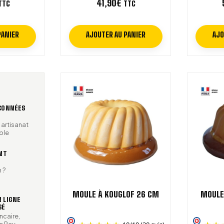
41,90
€
TTC
TTC
PANIER
AJOUTER AU PANIER
AJO
AÇONNÉES
 artisanat
ble
ENT
 ?
MOULE À KOUGLOF 26 CM
MOULE
 LIGNE
SÉ
ncaire,
e Pay,