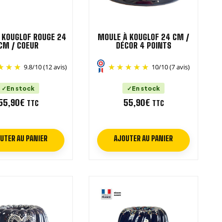
 KOUGLOF ROUGE 24
MOULE À KOUGLOF 24 CM /
CM / COEUR
DÉCOR 4 POINTS
9.8
/
10
(12 avis)
10
/
10
(7 avis)
En stock
En stock
55,90
€
55,90
€
TTC
TTC
UTER AU PANIER
AJOUTER AU PANIER