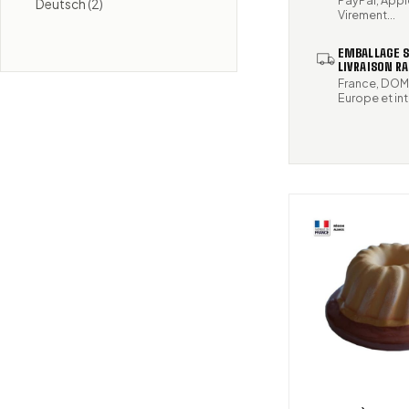
Deutsch
(2)
Virement...
EMBALLAGE S
LIVRAISON RA
France, DO
Europe et in