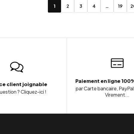
1
2
3
4
…
19
2
Paiement en ligne 100
ce client joignable
par Carte bancaire, PayPal
estion ? Cliquez-ici !
Virement...