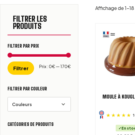
Affichage de 1–18 
FILTRER LES
PRODUITS
FILTRER PAR PRIX
Prix min
Prix max
Prix :
0€
—
170€
Filtrer
FILTRER PAR COULEUR
MOULE À KOUGL
Couleurs
1
CATÉGORIES DE PRODUITS
En sto