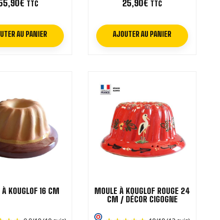
55,90
€
25,90
€
TTC
TTC
UTER AU PANIER
AJOUTER AU PANIER
 À KOUGLOF 16 CM
MOULE À KOUGLOF ROUGE 24
CM / DÉCOR CIGOGNE