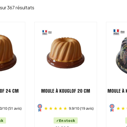
Trié par popularité
sur 367 résultats
OF 24 CM
MOULE À KOUGLOF 20 CM
MOULE À 
0
/
10
(51 avis)
9.9
/
10
(19 avis)
ck
En stock