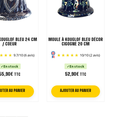
KOUGLOF BLEU 24 CM
MOULE À KOUGLOF BLEU DÉCOR
/ COEUR
CIGOGNE 20 CM
9.7
/
10
(6 avis)
10
/
10
(2 avis)
En stock
En stock
55,90
€
52,90
€
TTC
TTC
UTER AU PANIER
AJOUTER AU PANIER