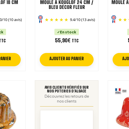
OF 18 CM
MOULE À KOUGLOF 24 CM /
MOULE À
BLEU DÉCOR FLEUR
0
/
10
(10 avis)
9.4
/
10
(13 avis)
ck
En stock
55,90
€
TTC
TTC
PANIER
AJOUTER AU PANIER
AJO
AVIS CLIENTS VÉRIFIÉS SUR
NOS POTERIES D’ALSACE
Découvrez les retours de
nos clients