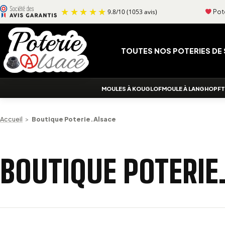
Aller au contenu
Pote
9.8
/
10
(1053 avis)
TOUTES NOS POTERIES DE
MOULES À KOUGLOF
MOULE À LANGHOPF
T
Accueil
>
Boutique Poterie.Alsace
BOUTIQUE POTERIE