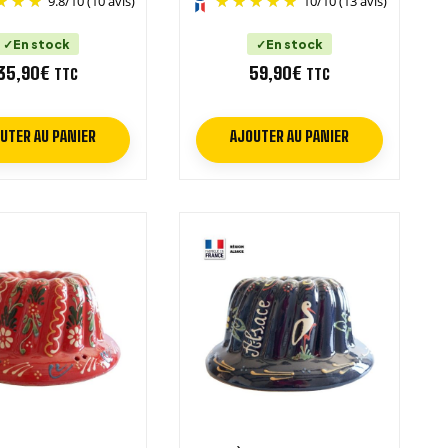
9.8
/
10
(10 avis)
10
/
10
(13 avis)
En stock
En stock
35,90
€
59,90
€
TTC
TTC
UTER AU PANIER
AJOUTER AU PANIER