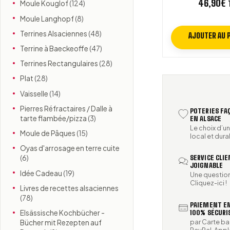
46,90
€
Moule Kouglof
(124)
Moule Langhopf
(8)
Terrines Alsaciennes
(48)
AJOUTER AU 
Terrine à Baeckeoffe
(47)
Terrines Rectangulaires
(28)
Plat
(28)
Vaisselle
(14)
Pierres Réfractaires / Dalle à
POTERIES F
tarte flambée/pizza
(3)
EN ALSACE
Le choix d’un
Moule de Pâques
(15)
local et dura
Oyas d'arrosage en terre cuite
(6)
SERVICE CLI
JOIGNABLE
Idée Cadeau
(19)
Une question
Cliquez-ici !
Livres de recettes alsaciennes
(78)
PAIEMENT EN
100% SÉCURI
Elsässische Kochbücher -
par Carte ba
Bücher mit Rezepten auf
PayPal, Appl