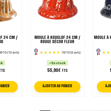
F 24 CM /
MOULE À KOUGLOF 24 CM /
MOULE À 
IS
ROUGE DÉCOR FLEUR
.8
/
10
(10 avis)
10
/
10
(6 avis)
ck
En stock
55,90
€
TTC
TTC
PANIER
AJOUTER AU PANIER
AJO