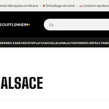
ries fabriquées en Alsace -
Emballage sécurisé -
Livraison rapide 
Recherche pour :
 SOUFFLENHEIM
ERRINES À BAECKEOFFE
PLATS
VAISSELLE
LAMALA
OYAS
PIERRES RÉFRACTAIR
.ALSACE