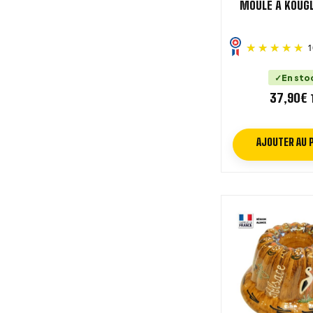
MOULE À KOUGL
1
En sto
37,90
€
AJOUTER AU 