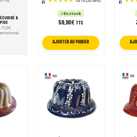
10
/
10
(20 avis)
En stock
ÉCURISÉ &
59,90
€
TTC
PIDE
M-TOM,
ternational
AJOUTER AU PANIER
AJO