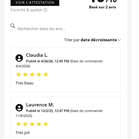
VOIR L'ATTESTATION
Basé sur 2 avis
Beurrier décor Petites Fleurs
fabriqué à la main par les
Contrôle & qualité
potiers de Soufflenheim en Alsace, garantissant un
produit unique et authentique.
Le
beurrier en terre cuite
assure une conservation
Trier par
date décroissante
optimale du beurre, en le protégeant de l’humidité et des
Claudia L.
odeurs.
Publié le 4/26/26, 12:45 PM
(Date de commande :
Le
décor petite fleur rouge du beurrier
en terre cuite
4/4/2026)
apporte une touche charmante et colorée à votre
cuisine.
Tres beau
Et pour agrémenter votre table de brunch en plus du
Laurence M.
beurrier en poterie alsacienne, le
plat de service rouge
Publié le 12/2/25, 12:47 PM
(Date de commande :
décor petites fleurs
est l’idéal pour présenter votre
11/8/2025)
kouglof.
Très joli