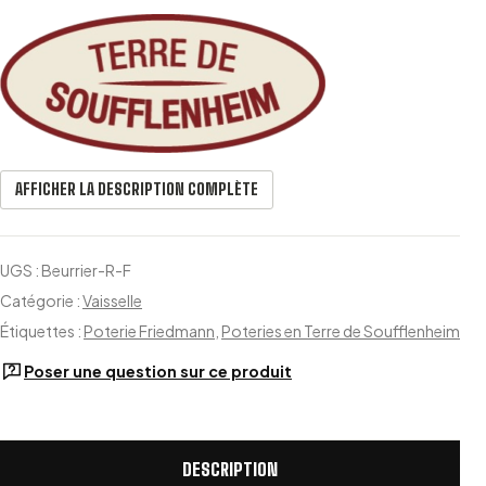
AFFICHER LA DESCRIPTION COMPLÈTE
UGS :
Beurrier-R-F
Catégorie :
Vaisselle
Étiquettes :
Poterie Friedmann
,
Poteries en Terre de Soufflenheim
Poser une question sur ce produit
DESCRIPTION