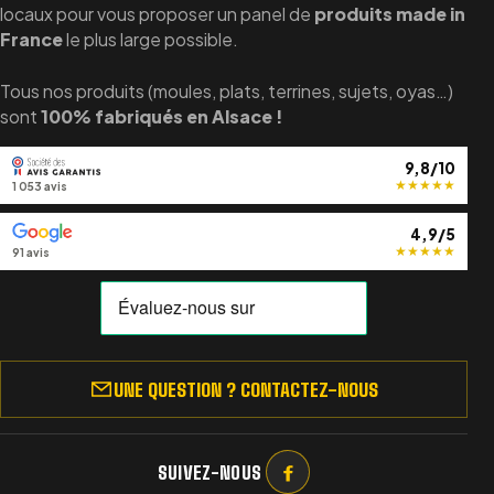
locaux pour vous proposer un panel de
produits made in
France
le plus large possible.
Tous nos produits (moules, plats, terrines, sujets, oyas…)
sont
100% fabriqués en Alsace !
9,8/10
★
★
★
★
★
1 053 avis
4,9/5
★
★
★
★
★
91 avis
UNE QUESTION ? CONTACTEZ-NOUS
SUIVEZ-NOUS