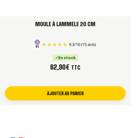
MOULE À LAMMELE 20 CM
9.3
/
10
(15 avis)
En stock
62,90
€
TTC
AJOUTER AU PANIER