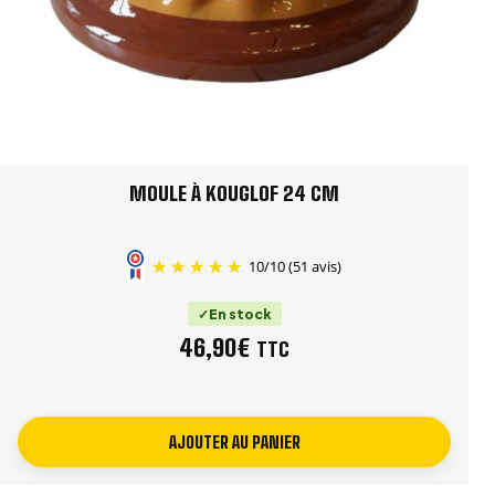
MOULE À KOUGLOF 24 CM
10
/
10
(51 avis)
En stock
46,90
€
TTC
AJOUTER AU PANIER