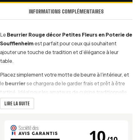
INFORMATIONS COMPLÉMENTAIRES
Le
Beurrier Rouge décor Petites Fleurs en Poterie de
Soufflenheim
est parfait pour ceux qui souhaitent
ajouter une touche de tradition et d’élégance à leur
table.
Placez simplement votre motte de beurre à l’intérieur, et
le
beurrier
se chargera de le garder frais et prêt à être
tartiné. Idéal pour les amateurs de cuisine traditionnelle
et les amoureux de beaux objets artisanaux.
LIRE LA SUITE
UN BEURRIER ROUGE DÉCOR PETITES FLEURS
10
100 % MADE IN ALSACE
/
10