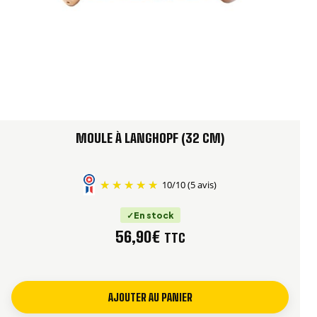
MOULE À LANGHOPF (32 CM)
10
/
10
(5 avis)
En stock
56,90
€
TTC
AJOUTER AU PANIER