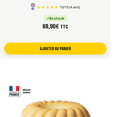
10
/
10
(4 avis)
En stock
69,90
€
TTC
AJOUTER AU PANIER