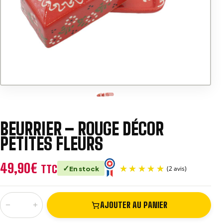
e
:
BEURRIER – ROUGE DÉCOR
PETITES FLEURS
49,90
€
TTC
En stock
−
+
AJOUTER AU PANIER
quantité de Beurrier - Rouge décor Petites Fleurs