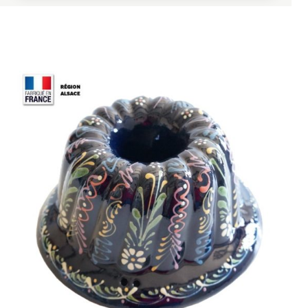
COMMENT UTILISER LE MOULE À KOUGLOF
ROUGE MARGUERITE ?
Beurrez soigneusement le moule
, en insistant
dans les cannelures et autour de la cheminée
centrale.
Déposez une amande entière dans chaque
cannelure pour respecter la présentation
traditionnelle.
Préparez une quantité de pâte correspondant à
environ 100 g de farine.
Versez la pâte dans le moule sans le remplir jusqu’au
bord.
Laissez la pâte effectuer sa seconde levée dans un
endroit tempéré.