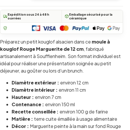
Expédition sous 24 à 48 h
Emballage sécurisé pour la
ouvrées
céramique
Préparez un petit kouglof alsacien dans ce
moule à
kouglof Rouge Marguerite de 12 cm
, fabriqué
artisanalement à Soufflenheim. Son format individuel est
idéal pour réaliser une présentation soignée au petit
déjeuner, au goûter ou lors d’un brunch.
Diamètre extérieur :
environ 12 cm
Diamètre intérieur :
environ 11 cm
Hauteur :
environ 7 cm
Contenance :
environ 150 ml
Recette conseillée :
environ 100 g de farine
Matière :
terre cuite émaillée à usage alimentaire
Décor :
Marguerite peinte à la main sur fond Rouge