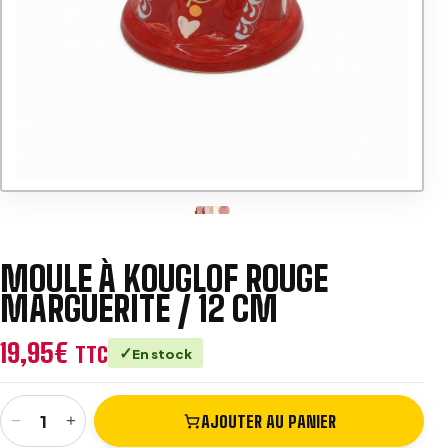
v
e
:
MOULE À KOUGLOF ROUGE
MARGUERITE / 12 CM
19,95
€
TTC
En stock
−
+
AJOUTER AU PANIER
quantité de Moule à Kouglof Rouge Marguerite / 12 cm