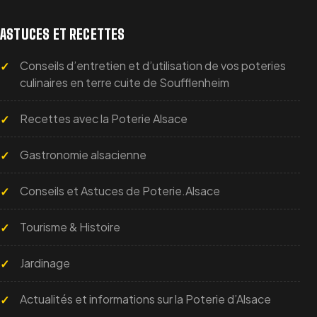
recette choisie.
ASTUCES ET RECETTES
QUELLE EST LA CONTENANCE DU MOULE ?
Conseils d’entretien et d’utilisation de vos poteries
culinaires en terre cuite de Soufflenheim
La contenance indicative est d’environ
150 ml
. Veillez à
conserver suffisamment d’espace pour permettre à la
Recettes avec la Poterie Alsace
pâte levée de gonfler.
Gastronomie alsacienne
PEUT-ON RÉALISER UN KOUGLOF SALÉ DANS
Conseils et Astuces de Poterie.Alsace
CE MOULE ?
Tourisme & Histoire
Oui. Le moule peut être utilisé pour un petit kouglof salé,
par exemple aux lardons et aux noix, à condition
Jardinage
d’adapter la quantité de pâte à ses dimensions.
Actualités et informations sur la Poterie d’Alsace