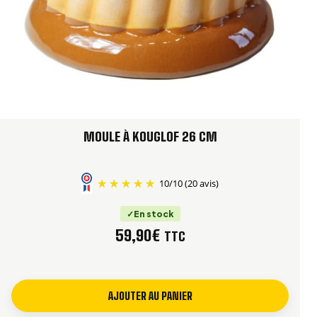
Le kouglof, également écrit
Kougelhopf
,
Kugelhopf
ou
Gugelhupf
, est une brioche à pâte levée reconnaissable
à sa couronne cannelée et à sa cheminée centrale. Dans
sa version alsacienne traditionnelle, il est généralement
préparé avec du beurre, des raisins secs et des amandes
entières.
MOULE À KOUGLOF 26 CM
Les cannelures du moule dessinent les reliefs
caractéristiques de la brioche. La partie centrale aide la
10
/
10
(20 avis)
chaleur à atteindre le cœur de la pâte et contribue à une
En stock
cuisson plus régulière de ce petit format.
59,90
€
TTC
Vous pouvez suivre notre
recette traditionnelle du
kouglof alsacien
en adaptant les proportions à environ
100 g de farine pour ce moule de 12 cm.
AJOUTER AU PANIER