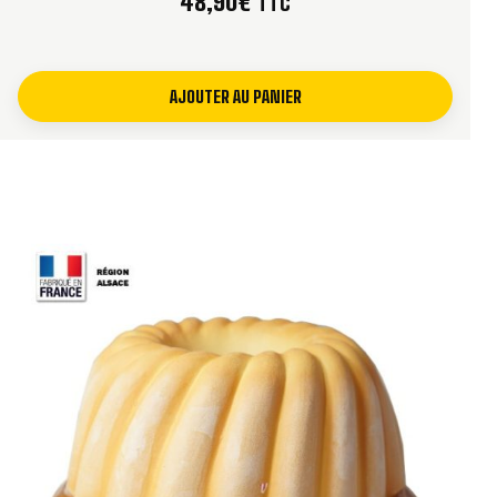
48,90
€
TTC
Réalisation d’un petit kouglof sucré aux raisins et
aux amandes
Présentation individuelle pour un brunch ou un
AJOUTER AU PANIER
goûter
Préparation de petits kouglofs à offrir
Test d’une nouvelle recette avec une quantité
réduite de pâte
Réalisation d’un petit kouglof salé pour l’apéritif
Pour préparer plusieurs kouglofs individuels, il suffit de
répartir une recette familiale entre plusieurs moules de
même diamètre, en veillant à ne pas les remplir
complètement avant la seconde levée.
LA FORME TRADITIONNELLE DU KOUGELHOPF
ALSACIEN