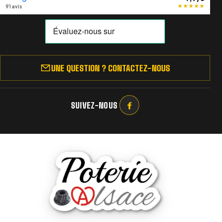
★
★
★
★
★
91 avis
UNE QUESTION ? CONTACTEZ-NOUS
SUIVEZ-NOUS