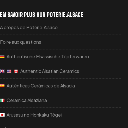
LE DÉCOR EST-IL IDENTIQUE SUR CHAQUE
MOULE ?
EN SAVOIR PLUS SUR POTERIE.ALSACE
Le décor Marguerite étant peint à la main, de légères
A propos de Poterie.Alsace
variations de couleur, de trait ou de positionnement
peuvent apparaître. Chaque moule possède ainsi son
Foire aux questions
propre caractère.
Authentische Elsässische Töpferwaren
Authentic Alsatian Ceramics
Auténticas Cerámicas de Alsacia
Ceramica Alsaziana
Arusasu no Honkaku Tōgei