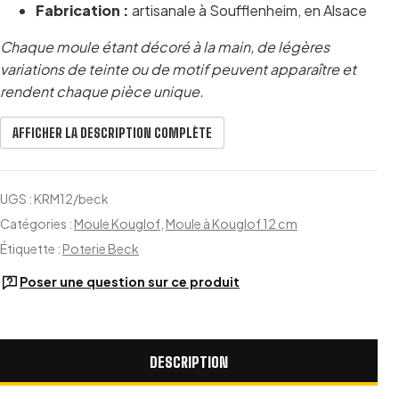
Fabrication :
artisanale à Soufflenheim, en Alsace
Chaque moule étant décoré à la main, de légères
variations de teinte ou de motif peuvent apparaître et
rendent chaque pièce unique.
AFFICHER LA DESCRIPTION COMPLÈTE
UGS :
KRM12/beck
Catégories :
Moule Kouglof
,
Moule à Kouglof 12 cm
Étiquette :
Poterie Beck
Poser une question sur ce produit
DESCRIPTION