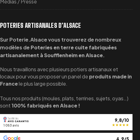
Médias / Presse
POTERIES ARTISANALES D’ALSACE
Sur Poterie.Alsace vous trouverez de nombreux
modèles de
Poteries en terre cuite fabriquées
artisanalement à Soufflenheim en Alsace
.
Nous travaillons avec plusieurs potiers artisanaux et
locaux pour vous proposer un panel de
produits made in
France
le plus large possible.
Tous nos produits (moules, plats, terrines, sujets, oyas…)
sont
100% fabriqués en Alsace !
9,8/10
★
★
★
★
★
1 053 avis
4,9/5