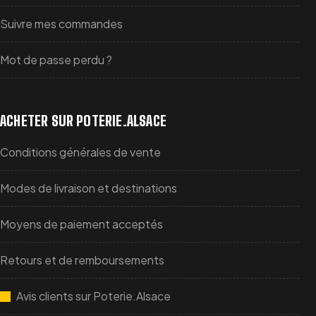
composer un ensemble destiné à la réalisation de petits
Suivre mes commandes
kouglofs individuels pour les fêtes de famille, les goûters
ou les cadeaux gourmands.
Mot de passe perdu ?
Découvrir les moules à kouglof de 12 cm
ACHETER SUR POTERIE.ALSACE
QUESTIONS FRÉQUENTES SUR LE MOULE À
Conditions générales de vente
KOUGLOF 12 CM
Modes de livraison et destinations
QUELLE QUANTITÉ DE FARINE FAUT-IL
Moyens de paiement acceptés
UTILISER ?
Retours et de remboursements
Ce moule individuel est adapté à une préparation utilisant
environ
100 g de farine
. Les autres ingrédients doivent
Avis clients sur Poterie.Alsace
être ajustés proportionnellement en fonction de la