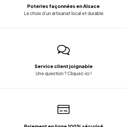
CUITE
Poteries façonnées en Alsace
Le choix d’un artisanat local et durable
Après la cuisson, laissez le moule refroidir naturellement
avant de le laver. Un passage trop rapide du chaud au
froid pourrait fragiliser la terre cuite.
Nettoyez-le avec de l’eau tiède, une éponge douce et
un produit vaisselle non abrasif. Rincez soigneusement
Service client joignable
les cannelures, puis laissez sécher complètement le
Une question ? Cliquez-ici !
moule avant de le ranger.
Évitez les éponges métalliques et les poudres
abrasives.
N’utilisez pas d’objet coupant pour décoller les
résidus.
Protégez la poterie contre les chocs.
Paiement en ligne 100% sécurisé
Évitez les changements brusques de température.