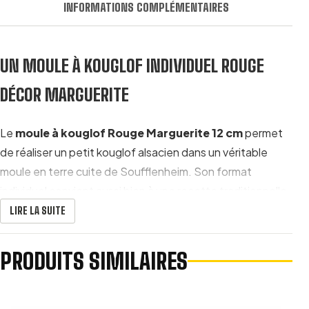
INFORMATIONS COMPLÉMENTAIRES
UN MOULE À KOUGLOF INDIVIDUEL ROUGE
DÉCOR MARGUERITE
Le
moule à kouglof Rouge Marguerite 12 cm
permet
de réaliser un petit kouglof alsacien dans un véritable
moule en terre cuite de Soufflenheim. Son format
individuel convient aussi bien à une recette traditionnelle
qu’à une présentation raffinée pour un petit déjeuner, un
LIRE LA SUITE
brunch ou un goûter.
PRODUITS SIMILAIRES
Malgré ses dimensions compactes, ce moule reprend
tous les éléments du moule à kouglof traditionnel : une
forme haute, des cannelures régulières et une cheminée