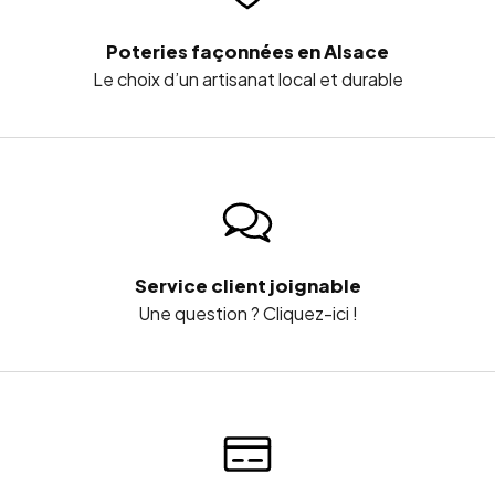
Retrouvez nos
conseils d’utilisation et d’entretien des
Poteries façonnées en Alsace
poteries de Soufflenheim
.
Le choix d’un artisanat local et durable
UNE IDÉE CADEAU ALSACIENNE GÉNÉREUSE ET
AUTHENTIQUE
Avec son grand format et son décor Cœur Frise, ce moule
constitue une belle idée cadeau pour les amateurs de
pâtisserie, de cuisine régionale et d’artisanat français.
Service client joignable
Une question ? Cliquez-ici !
Il peut être offert pour un anniversaire, une pendaison de
crémaillère, un mariage, les fêtes de fin d’année ou à
toute personne attachée à l’Alsace et à ses traditions
culinaires.
Voir les moules à kouglof 24 cm