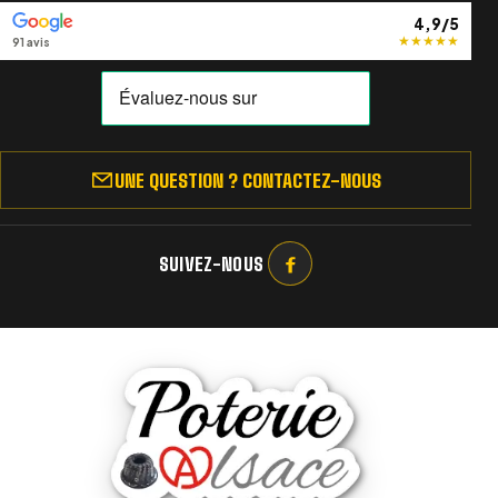
4,9/5
★
★
★
★
★
91 avis
UNE QUESTION ? CONTACTEZ-NOUS
SUIVEZ-NOUS