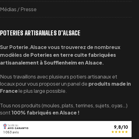
Médias / Presse
POTERIES ARTISANALES D’ALSACE
Sur Poterie.Alsace vous trouverez de nombreux
modèles de
Poteries en terre cuite fabriquées
artisanalement à Soufflenheim en Alsace
.
Nous travaillons avec plusieurs potiers artisanaux et
locaux pour vous proposer un panel de
produits made in
France
le plus large possible.
Tous nos produits (moules, plats, terrines, sujets, oyas…)
sont
100% fabriqués en Alsace !
9,8/10
★
★
★
★
★
1 053 avis