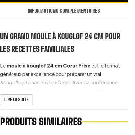
INFORMATIONS COMPLÉMENTAIRES
UN GRAND MOULE À KOUGLOF 24 CM POUR
LES RECETTES FAMILIALES
Le
moule à kouglof 24 cm Cœur Frise
est le format
généreux par excellence pour préparer un vrai
Kougelhopf
alsacien à partager. Avec sa contenance
d’environ 1400 ml, il convient à une recette utilisant
environ
500 g de farine
.
LIRE LA SUITE
Ce grand modèle est idéal lorsque vous souhaitez obtenir
PRODUITS SIMILAIRES
un kouglof haut, bien dessiné et suffisamment généreux
pour une tablée familiale. Il convient parfaitement aux