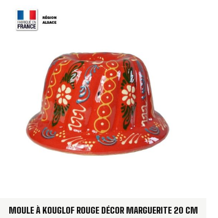
appréciées à l’apéritif ou lors d’un buffet. Le relief du
moule donne une belle présentation même aux
préparations les plus simples.
Kouglof traditionnel :
raisins secs, amandes et
sucre glace
Kouglof gourmand :
pépites de chocolat, fruits
secs ou écorces confites
Kouglof salé :
lardons, noix, fromage ou graines
Kouglof de fête :
version généreuse pour brunch,
buffet ou repas familial
Pour une version conviviale à servir à l’apéritif, découvrez
notre
recette de kouglof salé alsacien
.
CONSEILS D’ENTRETIEN
MOULE À KOUGLOF ROUGE DÉCOR MARGUERITE 20 CM