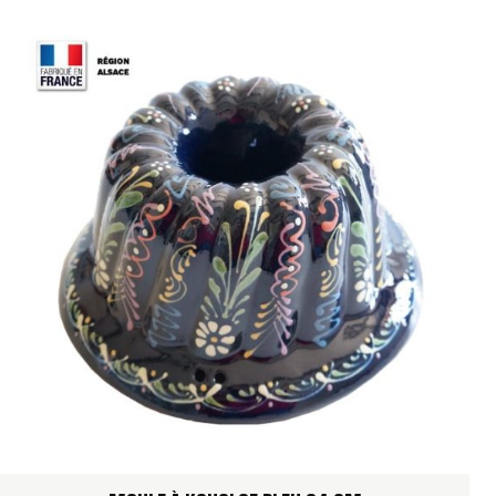
repas de fête, aux goûters du dimanche, aux brunchs et
aux moments gourmands où l’on aime poser une belle
brioche alsacienne au centre de la table.
Sa forme haute, cannelée et creusée au centre reprend
les codes du moule traditionnel alsacien. Les cannelures
dessinent les reliefs caractéristiques de la brioche, tandis
que la cheminée centrale favorise une cuisson plus
régulière jusqu’au cœur de la pâte.
UN DÉCOR CŒUR FRISE NATUREL, SOBRE ET
INTEMPOREL
Le décor
Cœur Frise
se distingue par son style doux et
traditionnel. Son fond naturel beige met en valeur la terre
cuite émaillée, tandis que les motifs peints à la main