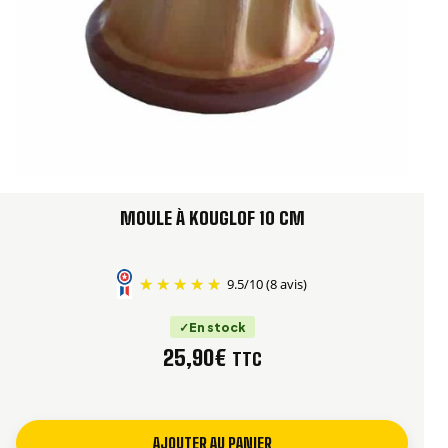
qu’aux versions salées. Vous pouvez y préparer un
kouglof classique aux raisins secs et aux amandes, mais
aussi une version apéritive aux lardons, aux noix ou au
fromage.
Grand format adapté aux recettes avec environ
500 g de farine
Idéal pour les familles, les fêtes et les grandes
MOULE À KOUGLOF 10 CM
tablées
Convient aux kouglofs sucrés et salés
Décor naturel, sobre et facile à offrir
9.5
/
10
(8 avis)
Bel objet artisanal à exposer dans une cuisine
En stock
COMMENT UTILISER VOTRE MOULE À
25,90
€
TTC
KOUGLOF EN TERRE CUITE ?
AJOUTER AU PANIER