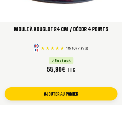
Conseil de pâtissière :
pour un grand moule de 24 cm, le
beurrage doit être particulièrement soigné. Utilisez un
pinceau souple afin de bien graisser chaque relief et
MOULE À KOUGLOF 24 CM / DÉCOR 4 POINTS
faciliter le démoulage.
Pour réussir les proportions adaptées à ce modèle,
10
/
10
(7 avis)
consultez notre
recette traditionnelle du kouglof
alsacien
.
En stock
55,90
€
TTC
POUR KOUGLOFS SUCRÉS OU SALÉS
Ce moule à kouglof de 24 cm est parfait pour la recette
AJOUTER AU PANIER
traditionnelle aux raisins secs, aux amandes et au sucre
glace. Sa grande capacité permet d’obtenir une brioche
bien levée, généreuse et facile à partager.
Il convient également aux recettes salées, très