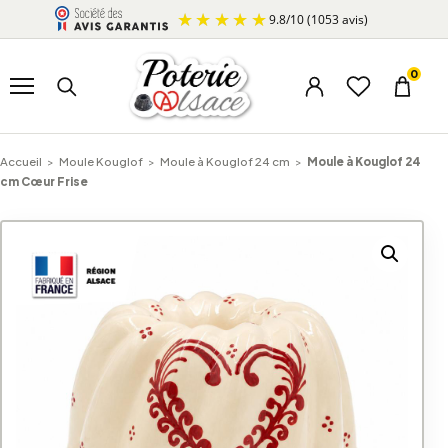
Aller au contenu
9.8
/
10
(1053 avis)
Ouvrir le menu
Rechercher un produit
0
Menu du compte
Liste d’envi
Panier
Accueil
>
Moule Kouglof
>
Moule à Kouglof 24 cm
>
Moule à Kouglof 24
cm Cœur Frise
A
l
t
e
r
n
a
t
i