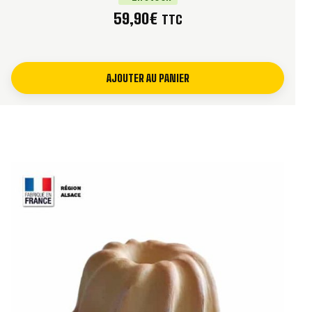
59,90
€
TTC
Four, micro-ondes et lave-
Compatibilité
vaisselle
Conditionnement
Vendu à l’unité
AJOUTER AU PANIER
POURQUOI CHOISIR UN MOULE À KOUGLOF DE
24 CM ?
Le format 24 cm est recommandé si vous préparez
régulièrement un kouglof pour plusieurs personnes. Il
permet d’obtenir une brioche généreuse, haute et très
présentable, fidèle à l’image du kouglof traditionnel servi
en Alsace.
Ce grand moule convient aussi bien aux recettes sucrées