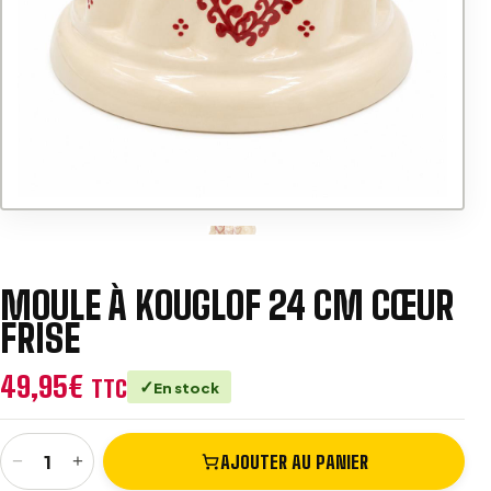
v
e
:
MOULE À KOUGLOF 24 CM CŒUR
FRISE
49,95
€
TTC
En stock
−
+
AJOUTER AU PANIER
quantité de Moule à Kouglof 24 cm Cœur Frise