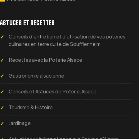
la cheminée centrale. Cette étape facilite le démoulage.
LE DÉCOR EST-IL IDENTIQUE SUR TOUS LES
ASTUCES ET RECETTES
MOULES ?
Conseils d’entretien et d’utilisation de vos poteries
culinaires en terre cuite de Soufflenheim
Non. Le décor Cœur Frise étant réalisé à la main, de
légères variations peuvent apparaître d’une pièce à
Recettes avec la Poterie Alsace
l’autre. Chaque moule possède donc son propre
caractère.
Gastronomie alsacienne
Conseils et Astuces de Poterie.Alsace
Tourisme & Histoire
Jardinage
Actualités et informations sur la Poterie d’Alsace