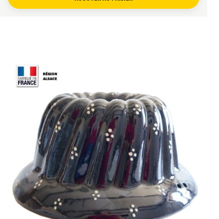
Beurrez généreusement le moule
, en insistant
dans chaque cannelure et autour de la cheminée
centrale.
Déposez une amande entière au fond de chaque
cannelure si vous réalisez la recette traditionnelle
alsacienne.
Préparez une pâte adaptée à environ 500 g de
farine.
Versez la pâte dans le moule sans le remplir jusqu’au
bord, afin de laisser la pâte lever correctement.
Laissez pousser la pâte dans un endroit tempéré
avant la cuisson.
Enfournez selon votre recette, puis laissez tiédir
quelques minutes après cuisson.
Démoulez délicatement le kouglof sur une grille pour
préserver ses reliefs.