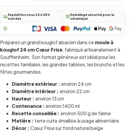
Expédition sous 24 à 48 h
Emballage sécurisé pour la
ouvrées
céramique
Préparez un grand kouglof alsacien dans ce
moule à
kouglof 24 cm Cœur Frise
, fabriqué artisanalement à
Soufflenheim. Son format généreux est idéal pour les
recettes familiales, les grandes tablées, les brunchs et les
fêtes gourmandes.
Diamètre extérieur :
environ 24 cm
Diamètre intérieur :
environ 22 cm
Hauteur :
environ 13 cm
Contenance :
environ 1400 ml
Recette conseillée :
environ 500 g de farine
Matière :
terre cuite émaillée à usage alimentaire
Décor :
Cœur Frise sur fond naturel beige