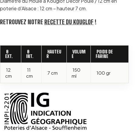
Diamètre du Moule à Kouglof Décor Poule / 12 cm en
poterie d’Alsace : 12 cm – hauteur 7 cm.
RETROUVEZ NOTRE
RECETTE DU KOUGLOF
!
Ø
Ø
HAUTEU
VOLUM
POIDS DE
EXT.
INT.
R
E
FARINE
12
11
150
7 cm
100 gr
cm
cm
ml