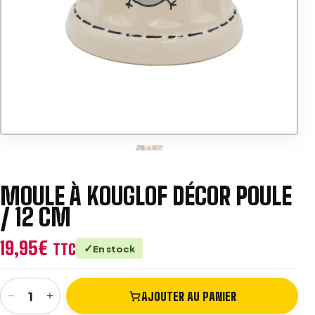
v
e
:
MOULE À KOUGLOF DÉCOR POULE
/ 12 CM
19,95
€
TTC
En stock
−
+
AJOUTER AU PANIER
quantité de Moule à Kouglof Décor Poule / 12 cm