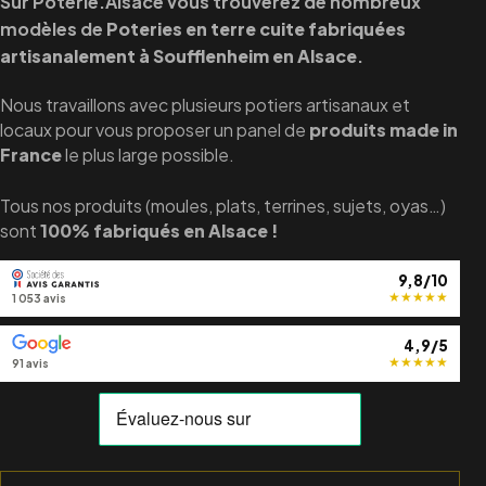
Sur Poterie.Alsace vous trouverez de nombreux
modèles de
Poteries en terre cuite fabriquées
artisanalement à Soufflenheim en Alsace
.
Nous travaillons avec plusieurs potiers artisanaux et
locaux pour vous proposer un panel de
produits made in
France
le plus large possible.
Tous nos produits (moules, plats, terrines, sujets, oyas…)
sont
100% fabriqués en Alsace !
9,8/10
★
★
★
★
★
1 053 avis
4,9/5
★
★
★
★
★
91 avis