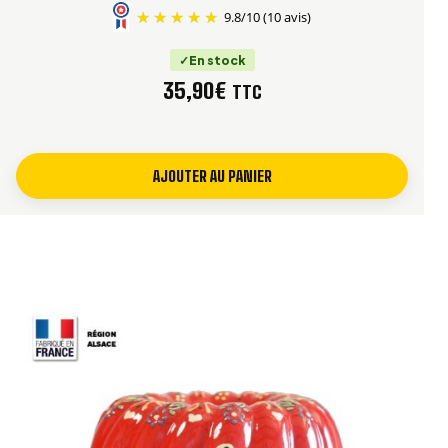
9.8
/
10
(10 avis)
En stock
35,90
€
TTC
AJOUTER AU PANIER