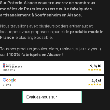
Sur Poterie.Alsace vous trouverez de nombreux
modèles de
Poteries en terre cuite fabriquées
artisanalement à Soufflenheim en Alsace
.
Nous travaillons avec plusieurs potiers artisanaux et
locaux pour vous proposer un panel de
produits made in
France
le plus large possible.
Tous nos produits (moules, plats, terrines, sujets, oyas…)
sont
100% fabriqués en Alsace !
9,8/10
★
★
★
★
★
1 053 avis
4,9/5
★
★
★
★
★
91 avis