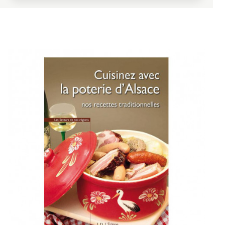
Carbonade alsacienne
Jarret de porc braisé
L’Alsace tout sucre
Les douceurs et beignets
Tarte au fromage blanc
Gâteau aux carottes
Kougelhopf
Streusel
Galettes de semoule
Ropfküeche de Rosheim
Cuisses de dames
Beignets de carnaval
Mendiant aux cerises noires
Les traditions perdurent