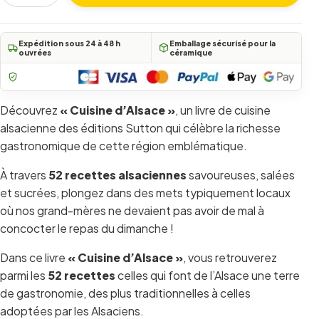
(1 avis)
Expédition sous 24 à 48 h
Emballage sécurisé pour la
ouvrées
céramique
Découvrez
« Cuisine d’Alsace »
, un livre de cuisine
alsacienne des éditions Sutton qui célèbre la richesse
gastronomique de cette région emblématique.
À travers
52 recettes alsaciennes
savoureuses, salées
et sucrées, plongez dans des mets typiquement locaux
où nos grand-mères ne devaient pas avoir de mal à
concocter le repas du dimanche !
Dans ce livre
« Cuisine d’Alsace »
, vous retrouverez
parmi les
52 recettes
celles qui font de l’Alsace une terre
de gastronomie, des plus traditionnelles à celles
adoptées par les Alsaciens.