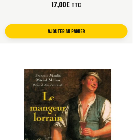
La tradition des tartes flambées
17,00
€
TTC
Flammekueche
Flammekueche au munster
AJOUTER AU PANIER
Les poissons de nos rivières
Quenelles de brochet au riesling
Friture de nos rivières
Brochet au vin blanc d’Alsace
Dans nos fermes
Roulés à la viande
Terrine de foie gras
Coq au riesling
Palette à la diable
Baeckeoffe