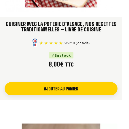
Petit agneau de Pâques
Mennele -Mannala
Petits biscuits de Noël
CUISINER AVEC LA POTERIE D’ALSACE, NOS RECETTES
TRADITIONNELLES – LIVRE DE CUISINE
Springerle
Sablés de Noël
9.9
/
10
(27 avis)
Stollen
En stock
Beerawecka
8,00
€
TTC
Le miel et les épices
Pain d’épices alsacien
AJOUTER AU PANIER
Mousse de miel de forêt
La fin du repas
Les schnaps, liqueurs, marcs…
sauce au whisky