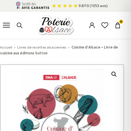
Aller au contenu
9.8
/
10
(1053 avis)
Ouvrir le menu
Rechercher un produit
0
Menu du compte
Liste d’envi
Panier
Accueil
>
Livres de recettes alsaciennes
>
Cuisine d’Alsace – Livre de
cuisine aux éditions Sutton
A
l
t
e
r
n
a
t
i