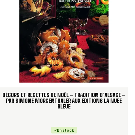
Spaetzle à réaliser avec une
râpe à spaetzle
Bretzel
Le maraîchage en Alsace
Tarte aux asperges et chèvre frais
Soupe de pommes de terre
Soupe aux pois cassés
Galette de pommes de terre
Tarte à l’oignon
Plats à la sauce alsacienne
DÉCORS ET RECETTES DE NOËL – TRADITION D’ALSACE –
PAR SIMONE MORGENTHALER AUX EDITIONS LA NUÉE
Les salaisons alsaciennes
BLEUE
Cervelas à l’alsacienne
Salade de pommes de terre au Schiffala
En stock